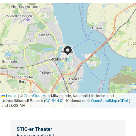
Leaflet
|
©
OpenStreetMap
-Mitwirkende, Kartenbild © Hanse- und
Universitätsstadt Rostock (
CC BY 4.0
) | Kartendaten ©
OpenStreetMap
(
ODbL
)
und LkKfS-MV
STIC-er Theater
Frankenstraße 57