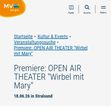
Zum
Zur
Zur
Zum
Menü
Karte
Suche
Inhalt
Navigation
Volltextsuche
Footer
springen
springen
springen
springen
Startseite
Kultur & Events
Veranstaltungssuche
Premiere: OPEN AIR THEATER "Wirbel
mit Mary"
Premiere: OPEN AIR
THEATER "Wirbel mit
Mary"
18.06.26 in Stralsund