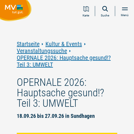
Zum
Zur
Zur
Zum
Menü
Karte
Suche
Inhalt
Navigation
Volltextsuche
Footer
springen
springen
springen
springen
Startseite
Kultur & Events
Veranstaltungssuche
OPERNALE 2026: Hauptsache gesund!?
Teil 3: UMWELT
OPERNALE 2026:
Hauptsache gesund!?
Teil 3: UMWELT
18.09.26 bis 27.09.26 in Sundhagen