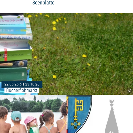
Seenplatte
22.06.26 bis 23.10.26
Bücherflohmarkt
©
Weiterlesen: "Sommerferienspiel