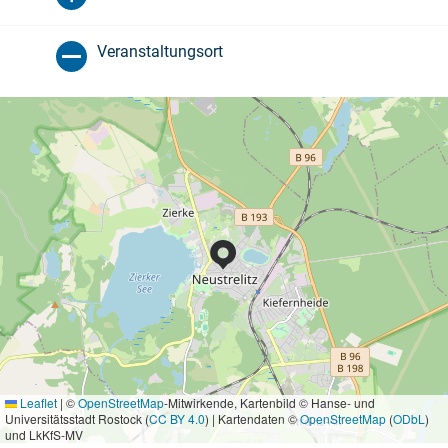
Veranstaltungsort
Leaflet
|
©
OpenStreetMap
-Mitwirkende, Kartenbild © Hanse- und
Universitätsstadt Rostock (
CC BY 4.0
) | Kartendaten ©
OpenStreetMap
(
ODbL
)
und LkKfS-MV