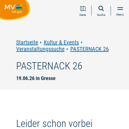
Zum
Zur
Zur
Zum
Menü
Karte
Suche
Inhalt
Navigation
Volltextsuche
Footer
springen
springen
springen
springen
Startseite
Kultur & Events
Veranstaltungssuche
PASTERNACK 26
PASTERNACK 26
19.06.26 in Gresse
Leider schon vorbei