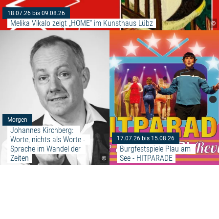
18.07.26 bis 09.08.26
Melika Vikalo zeigt „HOME“ im Kunsthaus Lübz
©
Weiterlesen: "Johannes Kirchber
Morgen
Johannes Kirchberg:  
Worte, nichts als Worte - 
17.07.26 bis 15.08.26
Sprache im Wandel der 
Burgfestspiele Plau am 
Zeiten
See - HITPARADE
©