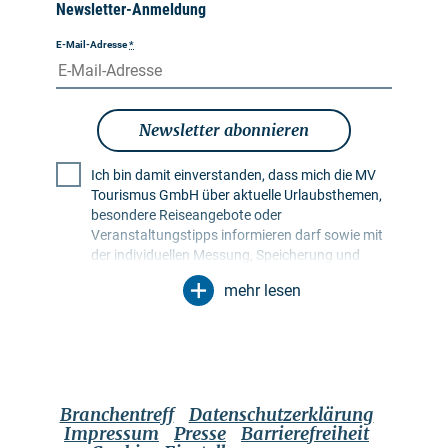
Newsletter-Anmeldung
E-Mail-Adresse
*
Newsletter abonnieren
Ich bin damit einverstanden, dass mich die MV
Tourismus GmbH über aktuelle Urlaubsthemen,
besondere Reiseangebote oder
Veranstaltungstipps informieren darf sowie mit
der individuellen Messung, Speicherung und
Auswertung von Öffnungs- und Klickraten in
mehr lesen
Empfängerprofilen zu Zwecken der Gestaltung
künftiger Newsletter. Meine Daten werden
ausschließlich zu diesem Zweck genutzt.
Insbesondere erfolgt keine Weitergabe an
unbefugte Dritte. Mir ist bekannt, dass ich meine
Einwilligung jederzeit mit Wirkung für die Zukunft
Branchentreff
Datenschutzerklärung
widerrufen kann. Dies kann ich über einen
Impressum
Presse
Barrierefreiheit
Abmeldelink im jeweiligen Newsletter tun oder