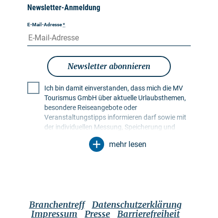
Newsletter-Anmeldung
E-Mail-Adresse
*
Newsletter abonnieren
Ich bin damit einverstanden, dass mich die MV
Tourismus GmbH über aktuelle Urlaubsthemen,
besondere Reiseangebote oder
Veranstaltungstipps informieren darf sowie mit
der individuellen Messung, Speicherung und
Auswertung von Öffnungs- und Klickraten in
mehr lesen
Empfängerprofilen zu Zwecken der Gestaltung
künftiger Newsletter. Meine Daten werden
ausschließlich zu diesem Zweck genutzt.
Insbesondere erfolgt keine Weitergabe an
unbefugte Dritte. Mir ist bekannt, dass ich meine
Einwilligung jederzeit mit Wirkung für die Zukunft
Branchentreff
Datenschutzerklärung
widerrufen kann. Dies kann ich über einen
Impressum
Presse
Barrierefreiheit
Abmeldelink im jeweiligen Newsletter tun oder