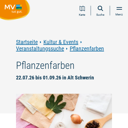
Zum
Zur
Zur
Zum
Menü
Karte
Suche
Inhalt
Navigation
Volltextsuche
Footer
springen
springen
springen
springen
Startseite
Kultur & Events
Veranstaltungssuche
Pflanzenfarben
Pflanzenfarben
22.07.26 bis 01.09.26 in Alt Schwerin