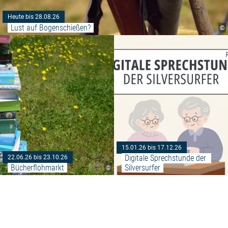
Heute bis 28.08.26
Lust auf Bogenschießen?
©
Weiterlesen: "Bücherflohmarkt"
15.01.26 bis 17.12.26
Digitale Sprechstunde der 
22.06.26 bis 23.10.26
Bücherflohmarkt
Silversurfer
©