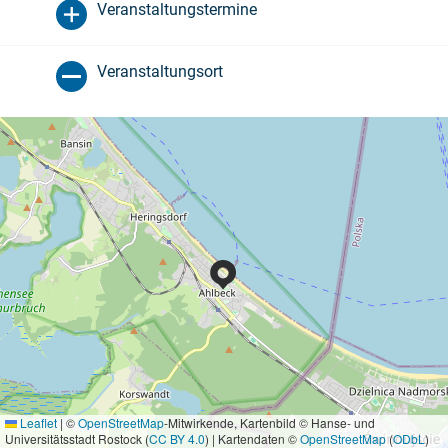
Veranstaltungstermine
Veranstaltungsort
Leaflet
|
©
OpenStreetMap
-Mitwirkende, Kartenbild © Hanse- und
Universitätsstadt Rostock (
CC BY 4.0
) | Kartendaten ©
OpenStreetMap
(
ODbL
)