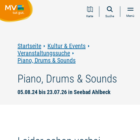
Zum
Zur
Zur
Zum
Menü
Karte
Suche
Inhalt
Navigation
Volltextsuche
Footer
springen
springen
springen
springen
Startseite
Kultur & Events
Veranstaltungssuche
Piano, Drums & Sounds
Piano, Drums & Sounds
05.08.24 bis 23.07.26 in Seebad Ahlbeck