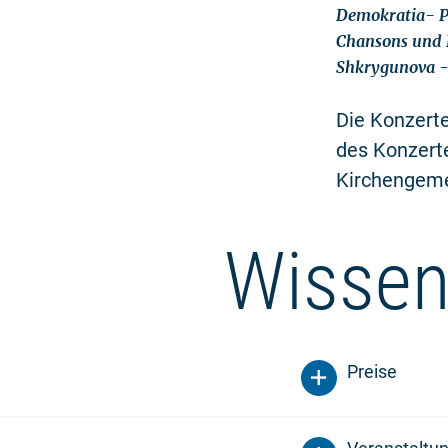
Demokratia- Pr
Chansons und K
Shkrygunova - 
Die Konzerte
des Konzerte
Kirchengeme
Wissen
Preise