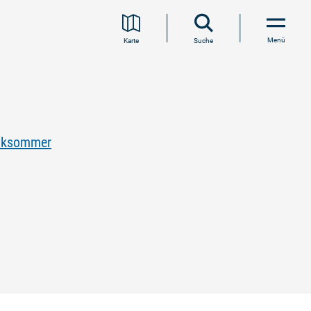
Menü
Karte
Suche
iksommer