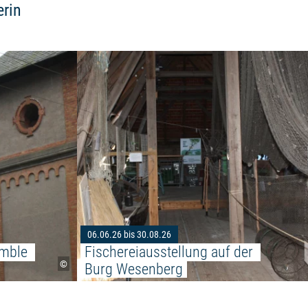
rin
Weiterlesen: "A-CAPELLA Fahrradensemble C
igt „HOME“ im Kunsthaus Lübz"
06.06.26 bis 30.08.26
mble 
Fischereiausstellung auf der 
©
Burg Wesenberg