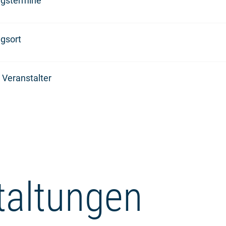
ngstermine
gsort
 Veranstalter
taltungen