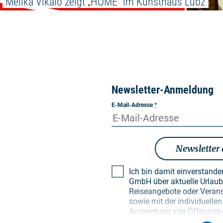
Melika Vikalo zeigt „HOME“ im Kunsthaus Lübz
Newsletter-Anmeldung
E-Mail-Adresse
*
Newsletter
Ich bin damit einverstand
GmbH über aktuelle Urlaubsthemen, besondere
Reiseangebote oder Verans
sowie mit der individuell
Auswertung von Öffnungs- 
Empfängerprofilen zu Zwec