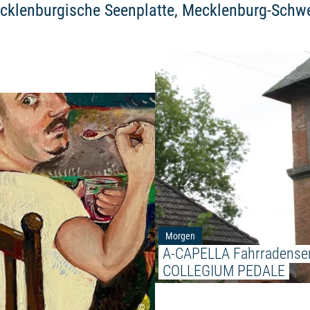
cklenburgische Seenplatte, Mecklenburg-Schwe
Weiterlesen: "Melika Vikalo ze
Morgen
A-CAPELLA Fahrradense
COLLEGIUM PEDALE
©