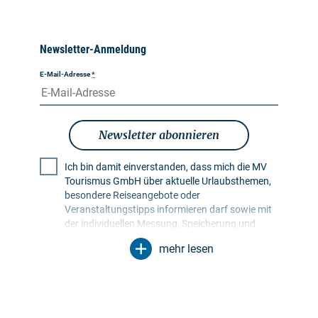
Newsletter-Anmeldung
E-Mail-Adresse
*
Newsletter abonnieren
Ich bin damit einverstanden, dass mich die MV
Tourismus GmbH über aktuelle Urlaubsthemen,
besondere Reiseangebote oder
Veranstaltungstipps informieren darf sowie mit
der individuellen Messung, Speicherung und
Auswertung von Öffnungs- und Klickraten in
mehr lesen
Empfängerprofilen zu Zwecken der Gestaltung
künftiger Newsletter. Meine Daten werden
ausschließlich zu diesem Zweck genutzt.
Insbesondere erfolgt keine Weitergabe an
unbefugte Dritte. Mir ist bekannt, dass ich meine