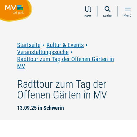
Zum
Zur
Zur
Zum
Menü
Karte
Suche
Inhalt
Navigation
Volltextsuche
Footer
springen
springen
springen
springen
Startseite
Kultur & Events
Veranstaltungssuche
Radttour zum Tag der Offenen Gärten in
MV
Radttour zum Tag der
Offenen Gärten in MV
13.09.25 in Schwerin