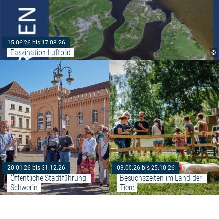
15.06.26 bis 17.08.26
Faszination Luftbild
©
Weiterlesen: "Öffentliche Stadt
20.01.26 bis 31.12.26
03.05.26 bis 25.10.26
Öffentliche Stadtführung 
Besuchszeiten im Land der 
Schwerin
Tiere