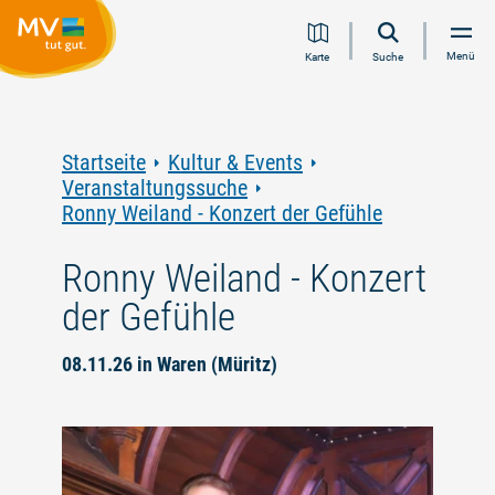
Zum
Zur
Zur
Zum
Menü
Karte
Suche
Inhalt
Navigation
Volltextsuche
Footer
springen
springen
springen
springen
Startseite
Kultur & Events
Veranstaltungssuche
Ronny Weiland - Konzert der Gefühle
Ronny Weiland - Konzert
der Gefühle
08.11.26 in Waren (Müritz)