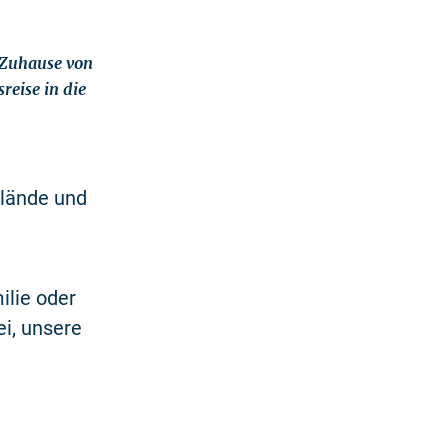
Zuhause von
eise in die
elände und
ilie oder
ei, unsere