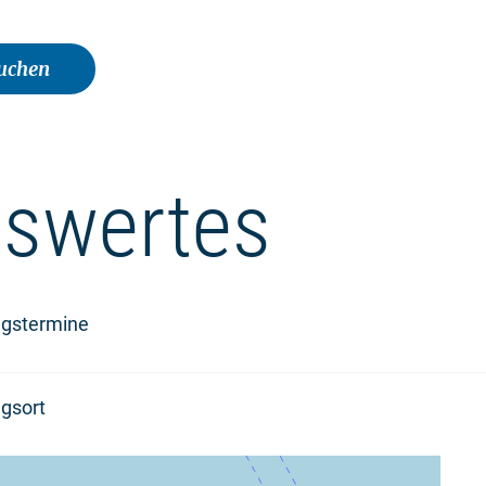
buchen
swertes
ngstermine
gsort