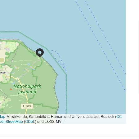
Map
-Mitwirkende, Kartenbild © Hanse- und Universitätsstadt Rostock (
CC
penStreetMap
(
ODbL
) und LkKfS-MV