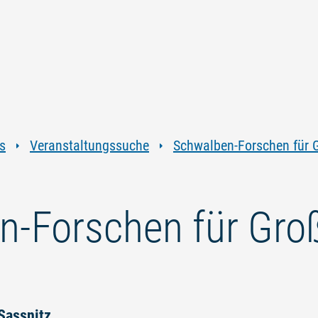
Zum
Zur
Zur
Zum
Inhalt
Navigation
Volltextsuche
Footer
springen
springen
springen
springen
s
Veranstaltungssuche
Schwalben-Forschen für G
n-Forschen für Gro
 Sassnitz