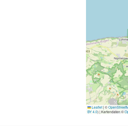
Leaflet
|
©
OpenStreet
BY 4.0
) | Kartendaten ©
O