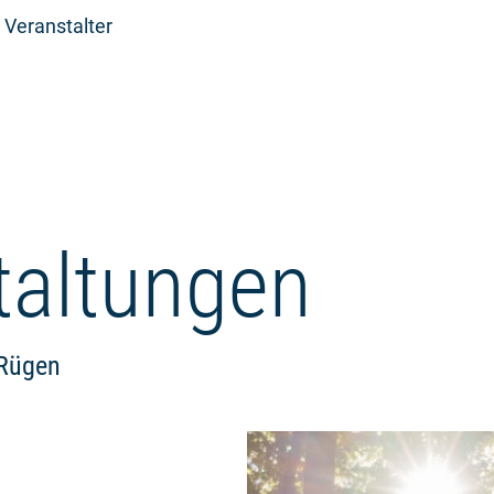
 Veranstalter
taltungen
 Rügen