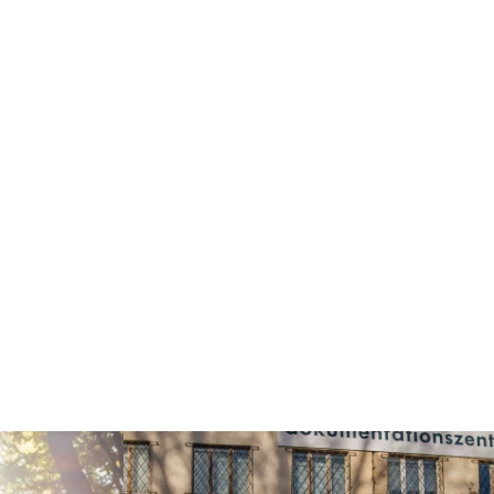
Weiterlesen: "Waldbaden: Shinrin Yoku"