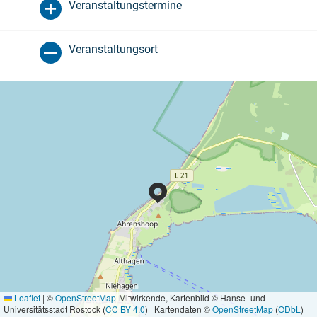
Veranstaltungstermine
Veranstaltungsort
Leaflet
|
©
OpenStreetMap
-Mitwirkende, Kartenbild © Hanse- und
Universitätsstadt Rostock (
CC BY 4.0
) | Kartendaten ©
OpenStreetMap
(
ODbL
)