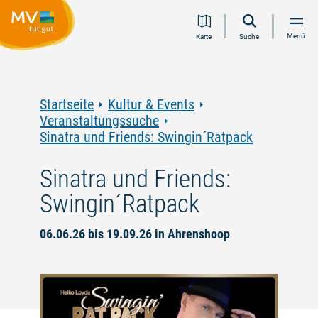
Zum
Zur
Zur
Zum
Menü
Karte
Suche
Inhalt
Navigation
Volltextsuche
Footer
springen
springen
springen
springen
Startseite
Kultur & Events
Veranstaltungssuche
Sinatra und Friends: Swingin´Ratpack
Sinatra und Friends:
Swingin´Ratpack
06.06.26 bis 19.09.26 in Ahrenshoop