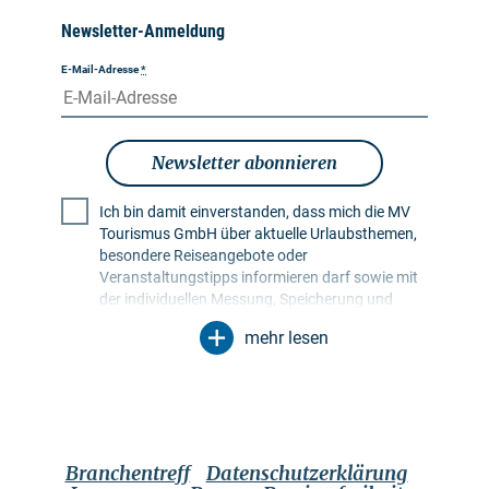
Newsletter-Anmeldung
E-Mail-Adresse
*
Newsletter abonnieren
Ich bin damit einverstanden, dass mich die MV
Tourismus GmbH über aktuelle Urlaubsthemen,
besondere Reiseangebote oder
Veranstaltungstipps informieren darf sowie mit
der individuellen Messung, Speicherung und
Auswertung von Öffnungs- und Klickraten in
mehr lesen
Empfängerprofilen zu Zwecken der Gestaltung
künftiger Newsletter. Meine Daten werden
ausschließlich zu diesem Zweck genutzt.
Insbesondere erfolgt keine Weitergabe an
unbefugte Dritte. Mir ist bekannt, dass ich meine
Einwilligung jederzeit mit Wirkung für die Zukunft
Branchentreff
Datenschutzerklärung
widerrufen kann. Dies kann ich über einen