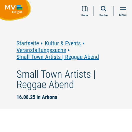
Zum
Zur
Zur
Zum
Menü
Karte
Suche
Inhalt
Navigation
Volltextsuche
Footer
springen
springen
springen
springen
Startseite
Kultur & Events
Veranstaltungssuche
Small Town Artists | Reggae Abend
Small Town Artists |
Reggae Abend
16.08.25 in Arkona