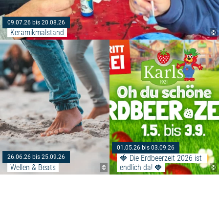
09.07.26 bis 20.08.26
Keramikmalstand
©
Weiterlesen: "Wellen & Beats"
01.05.26 bis 03.09.26
🍓 Die Erdbeerzeit 2026 ist 
26.06.26 bis 25.09.26
Wellen & Beats
endlich da! 🍓
©
©