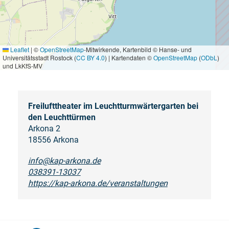
Leaflet
|
©
OpenStreetMap
-Mitwirkende, Kartenbild © Hanse- und
Universitätsstadt Rostock (
CC BY 4.0
) | Kartendaten ©
OpenStreetMap
(
ODbL
)
und LkKfS-MV
Freilufttheater im Leuchtturmwärtergarten bei
den Leuchttürmen
Arkona 2
18556 Arkona
info@kap-arkona.de
038391-13037
https://kap-arkona.de/veranstaltungen