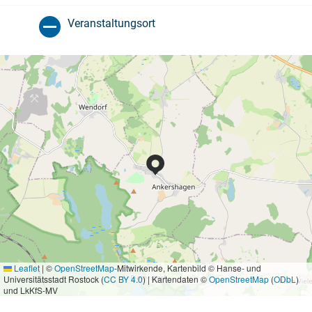
Veranstaltungsort
Leaflet
|
©
OpenStreetMap
-Mitwirkende, Kartenbild © Hanse- und
Universitätsstadt Rostock (
CC BY 4.0
) | Kartendaten ©
OpenStreetMap
(
ODbL
)
und LkKfS-MV