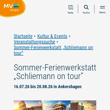
Zum
Zur
Zur
Zum
Menü
Karte
Suche
Inhalt
Navigation
Volltextsuche
Footer
springen
springen
springen
springen
Startseite
Kultur & Events
Veranstaltungssuche
Sommer-Ferienwerkstatt „Schliemann on
tour“
Sommer-Ferienwerkstatt
„Schliemann on tour“
16.07.26 bis 20.08.26 in Ankershagen