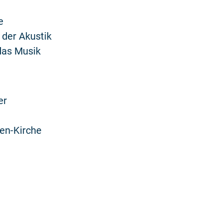
e
 der Akustik
das Musik
er
en-Kirche