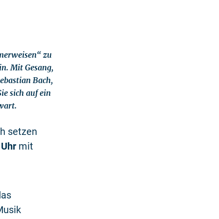
merweisen“ zu
n. Mit Gesang,
Sebastian Bach,
e sich auf ein
wart.
th setzen
 Uhr
mit
das
Musik