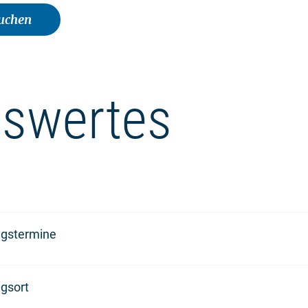
buchen
swertes
ngstermine
gsort