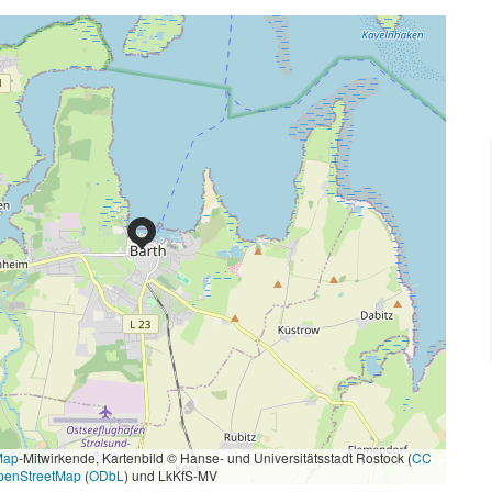
Map
-Mitwirkende, Kartenbild © Hanse- und Universitätsstadt Rostock (
CC
penStreetMap
(
ODbL
) und LkKfS-MV