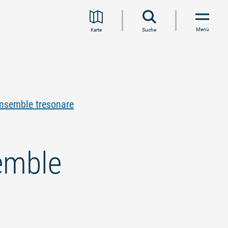
Menü
Karte
Suche
nsemble tresonare
emble