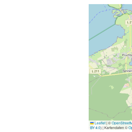
Leaflet
|
©
OpenStreet
BY 4.0
) | Kartendaten ©
O