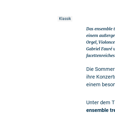
Klassik
Das ensemble 
einem außergew
Orgel, Violonc
Gabriel Fauré 
facettenreiche
Die Sommerko
ihre Konzer
einem beson
Unter dem T
ensemble tr