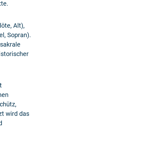
te.
öte, Alt),
el, Sopran).
 sakrale
storischer
t
hen
chütz,
zt wird das
d