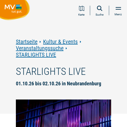
Zum
Zur
Zur
Zum
Menü
Karte
Suche
Inhalt
Navigation
Volltextsuche
Footer
springen
springen
springen
springen
Startseite
Kultur & Events
Veranstaltungssuche
STARLIGHTS LIVE
STARLIGHTS LIVE
01.10.26 bis 02.10.26 in Neubrandenburg