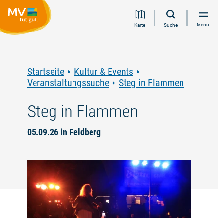
Zum
Zur
Zur
Zum
Menü
Karte
Suche
Inhalt
Navigation
Volltextsuche
Footer
springen
springen
springen
springen
Startseite
Kultur & Events
Veranstaltungssuche
Steg in Flammen
Steg in Flammen
05.09.26 in Feldberg