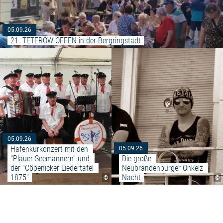
05.09.26
21. TETEROW OFFEN in der Bergringstadt
Weiterlesen: "Hafenkurkonzert m
05.09.26
Hafenkurkonzert mit den 
05.09.26
"Plauer Seemännern" und 
Die große 
der "Cöpenicker Liedertafel 
Neubrandenburger Onkelz 
1875"
Nacht
©
©