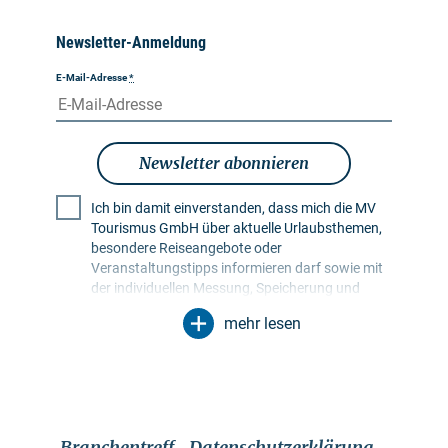
Newsletter-Anmeldung
E-Mail-Adresse
*
Newsletter abonnieren
Ich bin damit einverstanden, dass mich die MV
Tourismus GmbH über aktuelle Urlaubsthemen,
besondere Reiseangebote oder
Veranstaltungstipps informieren darf sowie mit
der individuellen Messung, Speicherung und
Auswertung von Öffnungs- und Klickraten in
mehr lesen
Empfängerprofilen zu Zwecken der Gestaltung
künftiger Newsletter. Meine Daten werden
ausschließlich zu diesem Zweck genutzt.
Insbesondere erfolgt keine Weitergabe an
unbefugte Dritte. Mir ist bekannt, dass ich meine
Einwilligung jederzeit mit Wirkung für die Zukunft
Branchentreff
Datenschutzerklärung