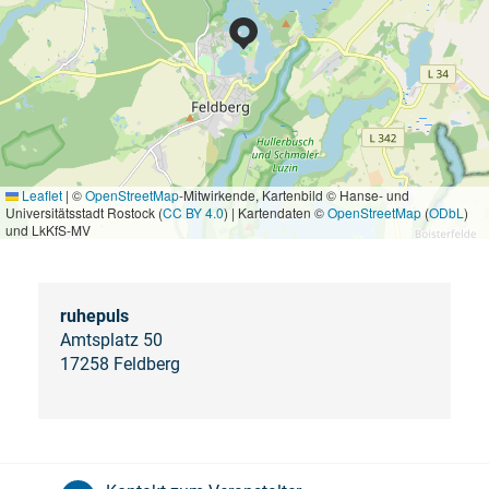
Leaflet
|
©
OpenStreetMap
-Mitwirkende, Kartenbild © Hanse- und
Universitätsstadt Rostock (
CC BY 4.0
) | Kartendaten ©
OpenStreetMap
(
ODbL
)
und LkKfS-MV
ruhepuls
Amtsplatz 50
17258 Feldberg