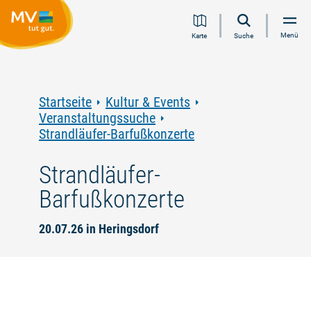
Zum
Zur
Zur
Zum
Menü
Karte
Suche
Inhalt
Navigation
Volltextsuche
Footer
springen
springen
springen
springen
Startseite
Kultur & Events
Veranstaltungssuche
Strandläufer-Barfußkonzerte
Strandläufer-
Barfußkonzerte
20.07.26 in Heringsdorf