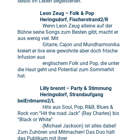
selbst im Leben begeisterten.
Leon Zeug
– Folk & Pop
Heringsdorf, Fischerstrand
2/R
Wenn Leon Zeug alleine auf der
Bühne seine Songs zum Besten gibt, macht er
aus wenig viel. Mit
Gitarre, Cajon und Mundharmonika
kreiert er live eine gewohnte aber doch frische
Infusion aus
englischem Folk und Pop, die unter
die Haut geht und Potential zum Sommerhit
hat.
Lilly brennt
– Party & Stimmung
Heringsdorf, Strandaufgang
bei
Erdmanns
2/L
Hits aus Soul, Pop, R&B, Blues &
Rock von “Hit the road Jack” (Ray Charles) bis
“Black or White”
(Michael Jackson) ist alles dabei!
Zum Zuhören und Mitmachen! Das Duo hält
das Publikum mit ihrer