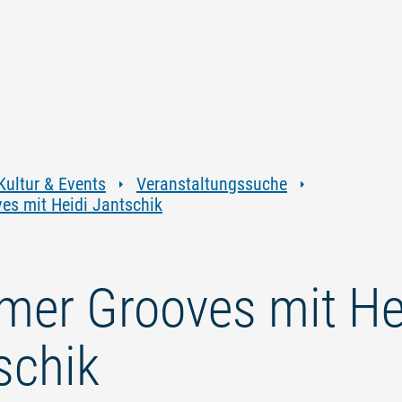
Zum
Zur
Zur
Zum
Inhalt
Navigation
Volltextsuche
Footer
springen
springen
springen
springen
Kultur & Events
Veranstaltungssuche
s mit Heidi Jantschik
er Grooves mit He
schik