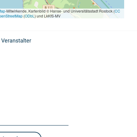
Map
-Mitwirkende, Kartenbild © Hanse- und Universitätsstadt Rostock (
CC
penStreetMap
(
ODbL
) und LkKfS-MV
 Veranstalter