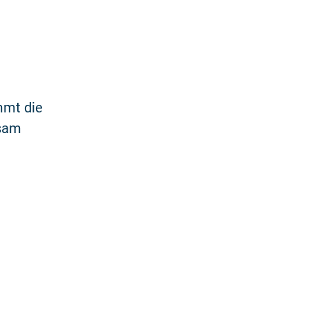
mmt die
tsam