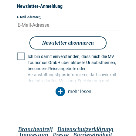
Newsletter-Anmeldung
E-Mail-Adresse
*
Newsletter abonnieren
Ich bin damit einverstanden, dass mich die MV
Tourismus GmbH über aktuelle Urlaubsthemen,
besondere Reiseangebote oder
Veranstaltungstipps informieren darf sowie mit
der individuellen Messung, Speicherung und
Auswertung von Öffnungs- und Klickraten in
mehr lesen
Empfängerprofilen zu Zwecken der Gestaltung
künftiger Newsletter. Meine Daten werden
ausschließlich zu diesem Zweck genutzt.
Insbesondere erfolgt keine Weitergabe an
unbefugte Dritte. Mir ist bekannt, dass ich meine
Einwilligung jederzeit mit Wirkung für die Zukunft
Branchentreff
Datenschutzerklärung
widerrufen kann. Dies kann ich über einen
Impressum
Presse
Barrierefreiheit
Abmeldelink im jeweiligen Newsletter tun oder