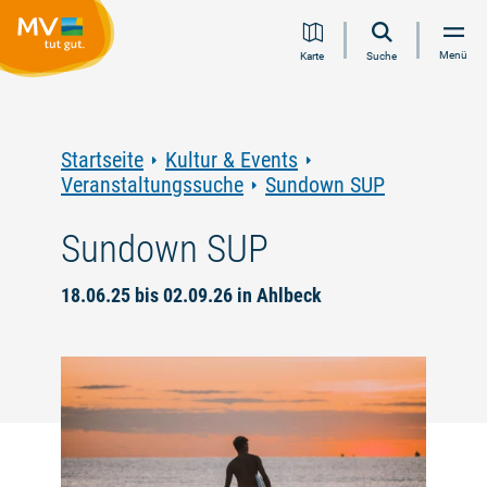
Zum
Zur
Zur
Zum
Menü
Karte
Suche
Inhalt
Navigation
Volltextsuche
Footer
springen
springen
springen
springen
Startseite
Kultur & Events
Veranstaltungssuche
Sundown SUP
Sundown SUP
18.06.25 bis 02.09.26 in Ahlbeck