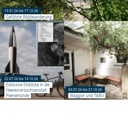
15.01.26 bis 17.12.26
Geführte Waldwanderung
Weiterlesen: "Exklusive Einblic
22.07.26 bis 14.10.26
Exklusive Einblicke in die 
Heeresversuchsanstalt 
03.07.26 bis 27.10.26
Peenemünde
Waggon und TABU
©