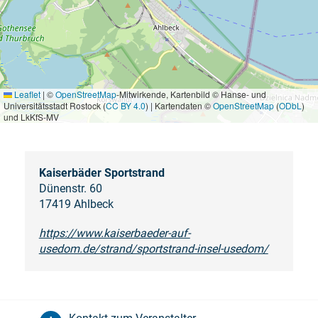
Leaflet
|
©
OpenStreetMap
-Mitwirkende, Kartenbild © Hanse- und
Universitätsstadt Rostock (
CC BY 4.0
) | Kartendaten ©
OpenStreetMap
(
ODbL
)
und LkKfS-MV
Kaiserbäder Sportstrand
Dünenstr. 60
17419 Ahlbeck
https://www.kaiserbaeder-auf-
usedom.de/strand/sportstrand-insel-usedom/