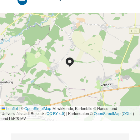
Leaflet
|
©
OpenStreetMap
-Mitwirkende, Kartenbild © Hanse- und
Universitätsstadt Rostock (
CC BY 4.0
) | Kartendaten ©
OpenStreetMap
(
ODbL
)
und LkKfS-MV