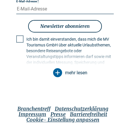
E-Mail-Adresse
*
Newsletter abonnieren
Ich bin damit einverstanden, dass mich die MV
Tourismus GmbH über aktuelle Urlaubsthemen,
besondere Reiseangebote oder
Veranstaltungstipps informieren darf sowie mit
der individuellen Messung, Speicherung und
Auswertung von Öffnungs- und Klickraten in
mehr lesen
Empfängerprofilen zu Zwecken der Gestaltung
künftiger Newsletter. Meine Daten werden
ausschließlich zu diesem Zweck genutzt.
Insbesondere erfolgt keine Weitergabe an
unbefugte Dritte. Mir ist bekannt, dass ich meine
Einwilligung jederzeit mit Wirkung für die Zukunft
Branchentreff
Datenschutzerklärung
widerrufen kann. Dies kann ich über einen
Impressum
Presse
Barrierefreiheit
Abmeldelink im jeweiligen Newsletter tun oder
Cookie- Einstellung anpassen
über die im Impressum genannten
Kontaktmöglichkeiten. Es gilt die