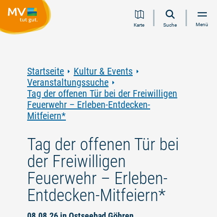
Zum
Zur
Zur
Zum
Menü
Karte
Suche
Inhalt
Navigation
Volltextsuche
Footer
springen
springen
springen
springen
Startseite
Kultur & Events
Veranstaltungssuche
Tag der offenen Tür bei der Freiwilligen
Feuerwehr – Erleben-Entdecken-
Mitfeiern*
Tag der offenen Tür bei
der Freiwilligen
Feuerwehr – Erleben-
Entdecken-Mitfeiern*
08.08.26 in Ostseebad Göhren