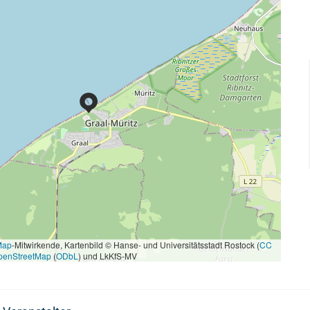
Map
-Mitwirkende, Kartenbild © Hanse- und Universitätsstadt Rostock (
CC
penStreetMap
(
ODbL
) und LkKfS-MV