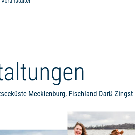
 Veranstalter
taltungen
tseeküste Mecklenburg, Fischland-Darß-Zingst
Weiterlesen: "Hafenrundfahrte