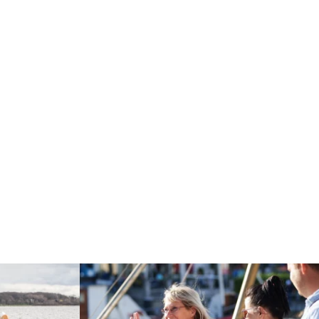
Weiterlesen: "Musik im Park — »Camp« aus Stra
n/Linienfahrten ab Warnemünde nach Rostock"