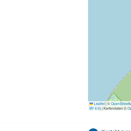
Leaflet
|
©
OpenStreet
BY 4.0
) | Kartendaten ©
O