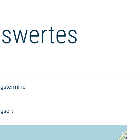
swertes
ngstermine
gsort