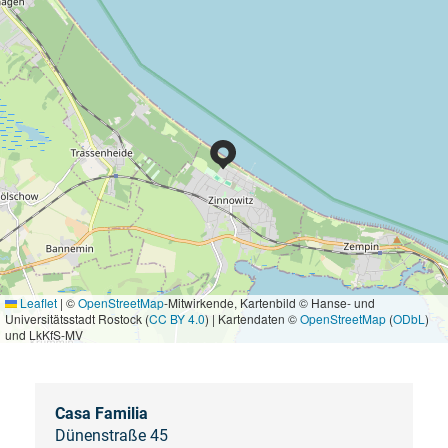
Leaflet
|
©
OpenStreetMap
-Mitwirkende, Kartenbild © Hanse- und
Universitätsstadt Rostock (
CC BY 4.0
) | Kartendaten ©
OpenStreetMap
(
ODbL
)
und LkKfS-MV
Casa Familia
Dünenstraße 45