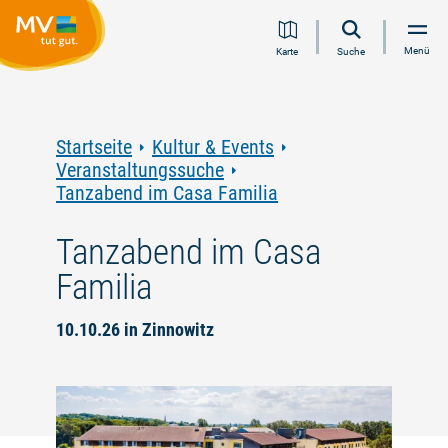
Zum
Zur
Zur
Zum
Menü
Karte
Suche
Inhalt
Navigation
Volltextsuche
Footer
springen
springen
springen
springen
Startseite
Kultur & Events
Veranstaltungssuche
Tanzabend im Casa Familia
Tanzabend im Casa
Familia
10.10.26 in Zinnowitz