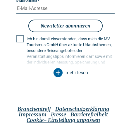
E-Mail-Adresse
*
Newsletter abonnieren
Ich bin damit einverstanden, dass mich die MV
Tourismus GmbH über aktuelle Urlaubsthemen,
besondere Reiseangebote oder
Veranstaltungstipps informieren darf sowie mit
der individuellen Messung, Speicherung und
Auswertung von Öffnungs- und Klickraten in
mehr lesen
Empfängerprofilen zu Zwecken der Gestaltung
künftiger Newsletter. Meine Daten werden
ausschließlich zu diesem Zweck genutzt.
Insbesondere erfolgt keine Weitergabe an
unbefugte Dritte. Mir ist bekannt, dass ich meine
Einwilligung jederzeit mit Wirkung für die Zukunft
Branchentreff
Datenschutzerklärung
widerrufen kann. Dies kann ich über einen
Impressum
Presse
Barrierefreiheit
Abmeldelink im jeweiligen Newsletter tun oder
Cookie- Einstellung anpassen
über die im Impressum genannten
Kontaktmöglichkeiten. Es gilt die