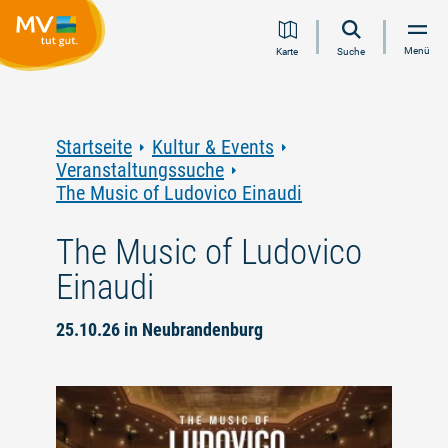
Zum
Zur
Zur
Zum
Menü
Karte
Suche
Inhalt
Navigation
Volltextsuche
Footer
springen
springen
springen
springen
Startseite
Kultur & Events
Veranstaltungssuche
The Music of Ludovico Einaudi
The Music of Ludovico
Einaudi
25.10.26 in Neubrandenburg