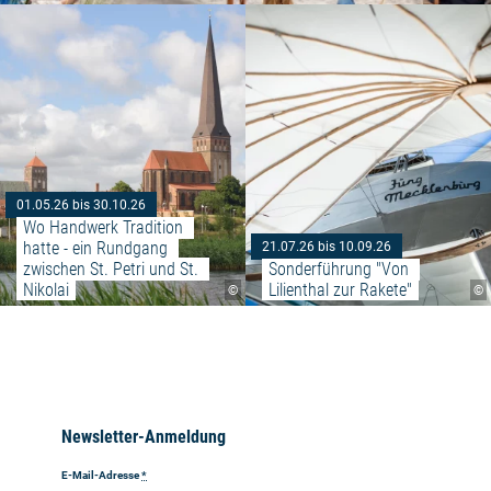
Weiterlesen: "Wo Handwerk Tradi
01.05.26 bis 30.10.26
Wo Handwerk Tradition 
hatte - ein Rundgang 
21.07.26 bis 10.09.26
zwischen St. Petri und St. 
Sonderführung "Von 
Nikolai
Lilienthal zur Rakete"
©
©
Newsletter-Anmeldung
E-Mail-Adresse
*