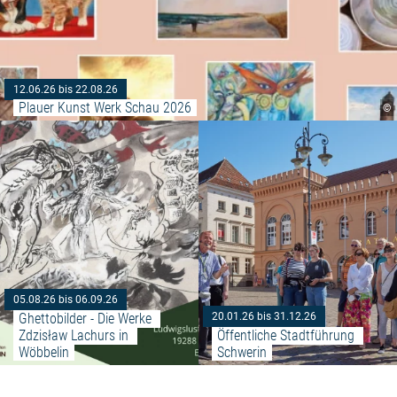
12.06.26 bis 22.08.26
Plauer Kunst Werk Schau 2026
©
Weiterlesen: "Ghettobilder - Di
05.08.26 bis 06.09.26
Ghettobilder - Die Werke 
20.01.26 bis 31.12.26
Zdzisław Lachurs in 
Öffentliche Stadtführung 
Wöbbelin
Schwerin