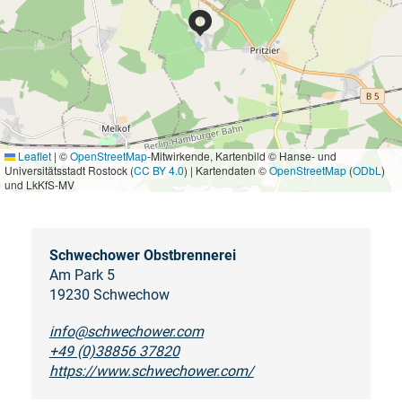
Leaflet
|
©
OpenStreetMap
-Mitwirkende, Kartenbild © Hanse- und
Universitätsstadt Rostock (
CC BY 4.0
) | Kartendaten ©
OpenStreetMap
(
ODbL
)
und LkKfS-MV
Schwechower Obstbrennerei
Am Park 5
19230 Schwechow
info@schwechower.com
+49 (0)38856 37820
https://www.schwechower.com/