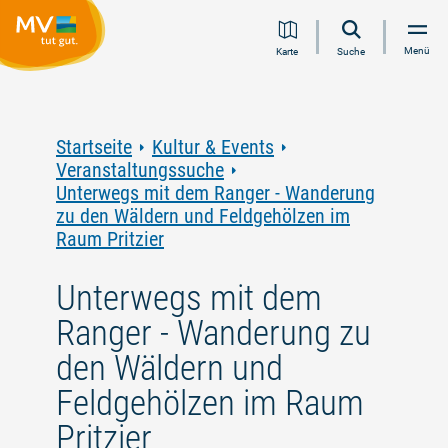
Zum
Zur
Zur
Zum
Menü
Karte
Suche
Inhalt
Navigation
Volltextsuche
Footer
springen
springen
springen
springen
Startseite
Kultur & Events
Veranstaltungssuche
Unterwegs mit dem Ranger - Wanderung
zu den Wäldern und Feldgehölzen im
Raum Pritzier
Unterwegs mit dem
Ranger - Wanderung zu
den Wäldern und
Feldgehölzen im Raum
Pritzier