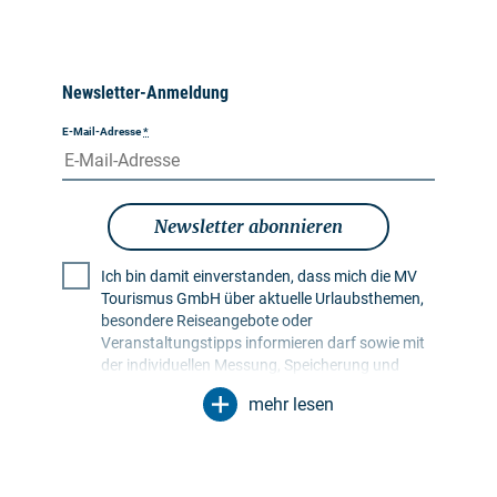
Newsletter-Anmeldung
E-Mail-Adresse
*
Newsletter abonnieren
Ich bin damit einverstanden, dass mich die MV
Tourismus GmbH über aktuelle Urlaubsthemen,
besondere Reiseangebote oder
Veranstaltungstipps informieren darf sowie mit
der individuellen Messung, Speicherung und
Auswertung von Öffnungs- und Klickraten in
mehr lesen
Empfängerprofilen zu Zwecken der Gestaltung
künftiger Newsletter. Meine Daten werden
ausschließlich zu diesem Zweck genutzt.
Insbesondere erfolgt keine Weitergabe an