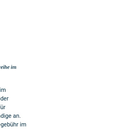
reihe im
 im
 der
für
dige an.
egebühr im