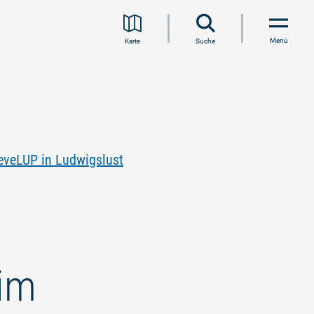
Menü
Karte
Suche
eveLUP in Ludwigslust
 im