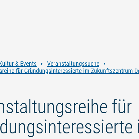
Zum
Zur
Zur
Zum
Inhalt
Navigation
Volltextsuche
Footer
springen
springen
springen
springen
Kultur & Events
Veranstaltungssuche
sreihe für Gründungsinteressierte im Zukunftszentrum D
nstaltungsreihe für
dungsinteressierte