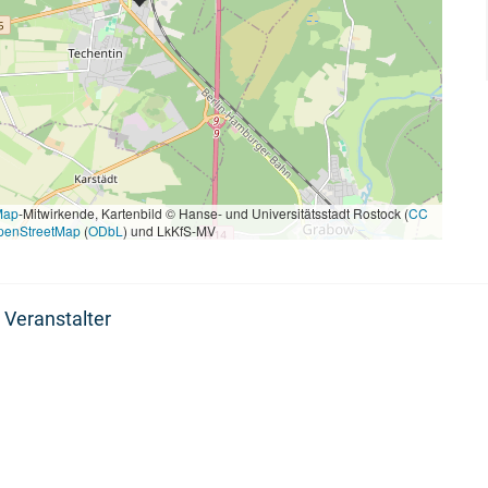
Map
-Mitwirkende, Kartenbild © Hanse- und Universitätsstadt Rostock (
CC
penStreetMap
(
ODbL
) und LkKfS-MV
 Veranstalter