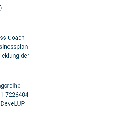
)
ness-Coach
usinessplan
icklung der
ngsreihe
871-7226404
m DeveLUP