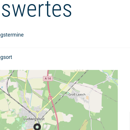
swertes
ngstermine
gsort