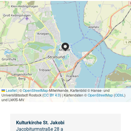
Leaflet
|
©
OpenStreetMap
-Mitwirkende, Kartenbild © Hanse- und
Universitätsstadt Rostock (
CC BY 4.0
) | Kartendaten ©
OpenStreetMap
(
ODbL
)
und LkKfS-MV
Kulturkirche St. Jakobi
Jacobiturmstraße 28 a