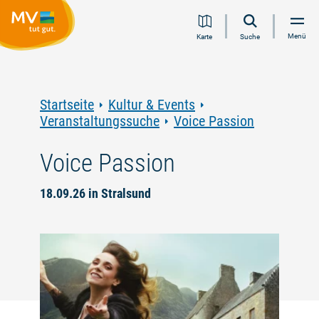
Zum
Zur
Zur
Zum
Menü
Karte
Suche
Inhalt
Navigation
Volltextsuche
Footer
springen
springen
springen
springen
Startseite
Kultur & Events
Veranstaltungssuche
Voice Passion
Voice Passion
18.09.26 in Stralsund