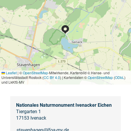
Leaflet
|
©
OpenStreetMap
-Mitwirkende, Kartenbild © Hanse- und
Universitätsstadt Rostock (
CC BY 4.0
) | Kartendaten ©
OpenStreetMap
(
ODbL
)
und LkKfS-MV
Nationales Naturmonument Ivenacker Eichen
Tiergarten 1
17153 Ivenack
stavenhagen@lfoa-mv.de