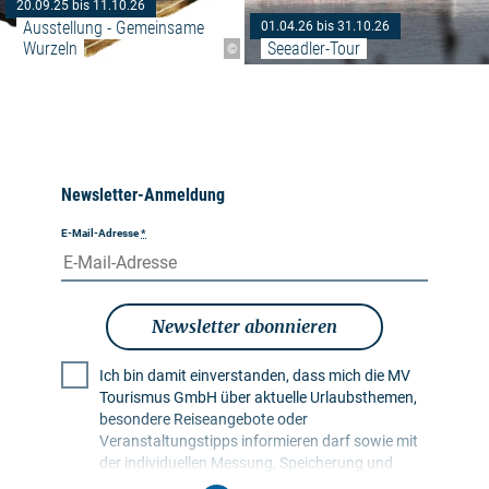
20.09.25 bis 11.10.26
Ausstellung - Gemeinsame 
01.04.26 bis 31.10.26
Wurzeln
Seeadler-Tour
©
Newsletter-Anmeldung
E-Mail-Adresse
*
Newsletter abonnieren
Ich bin damit einverstanden, dass mich die MV
Tourismus GmbH über aktuelle Urlaubsthemen,
besondere Reiseangebote oder
Veranstaltungstipps informieren darf sowie mit
der individuellen Messung, Speicherung und
Auswertung von Öffnungs- und Klickraten in