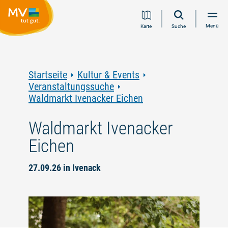
Zum
Zur
Zur
Zum
Menü
Karte
Suche
Inhalt
Navigation
Volltextsuche
Footer
springen
springen
springen
springen
Startseite
Kultur & Events
Veranstaltungssuche
Waldmarkt Ivenacker Eichen
Waldmarkt Ivenacker
Eichen
27.09.26 in Ivenack