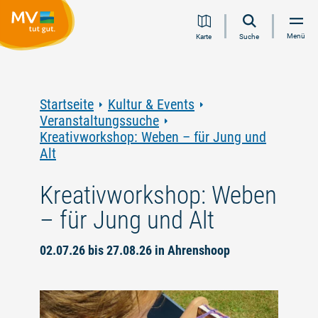
Zum
Zur
Zur
Zum
Menü
Karte
Suche
Inhalt
Navigation
Volltextsuche
Footer
springen
springen
springen
springen
Startseite
Kultur & Events
Veranstaltungssuche
Kreativworkshop: Weben – für Jung und
Alt
Kreativworkshop: Weben
– für Jung und Alt
02.07.26 bis 27.08.26 in Ahrenshoop