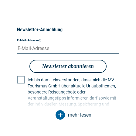
Newsletter-Anmeldung
E-Mail-Adresse
*
Newsletter abonnieren
Ich bin damit einverstanden, dass mich die MV
Tourismus GmbH über aktuelle Urlaubsthemen,
besondere Reiseangebote oder
Veranstaltungstipps informieren darf sowie mit
der individuellen Messung, Speicherung und
Auswertung von Öffnungs- und Klickraten in
mehr lesen
Empfängerprofilen zu Zwecken der Gestaltung
künftiger Newsletter. Meine Daten werden
ausschließlich zu diesem Zweck genutzt.
Insbesondere erfolgt keine Weitergabe an