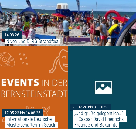
14.08.26
Nivea und DLRG Strandfest
©
Weiterlesen: "Internationale De
23.07.26 bis 31.10.26
„Und grüße gelegentlich…“ 
17.05.23 bis 16.08.26
Internationale Deutsche 
– Caspar David Friedrichs 
Meisterschaften im Segeln
Freunde und Bekannte