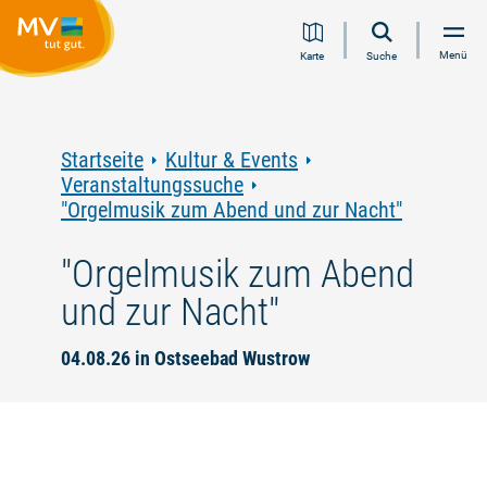
Zum
Zur
Zur
Zum
Menü
Karte
Suche
Inhalt
Navigation
Volltextsuche
Footer
springen
springen
springen
springen
Startseite
Kultur & Events
Veranstaltungssuche
"Orgelmusik zum Abend und zur Nacht"
"Orgelmusik zum Abend
und zur Nacht"
04.08.26 in Ostseebad Wustrow