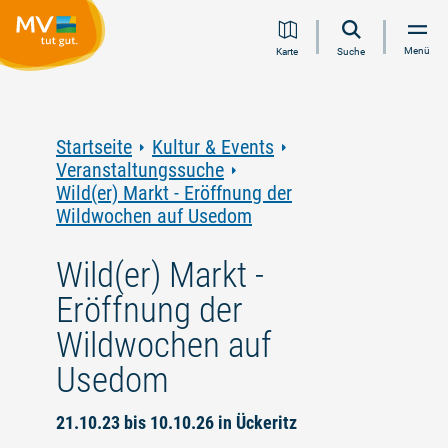
Zum
Zur
Zur
Zum
Menü
Karte
Suche
Inhalt
Navigation
Volltextsuche
Footer
springen
springen
springen
springen
Startseite
Kultur & Events
Veranstaltungssuche
Wild(er) Markt - Eröffnung der
Wildwochen auf Usedom
Wild(er) Markt -
Eröffnung der
Wildwochen auf
Usedom
21.10.23 bis 10.10.26 in Ückeritz