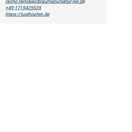
raimo.reincke@braumanufaktur-lwl.de
+49 1715425535
https://lusthopfen.de