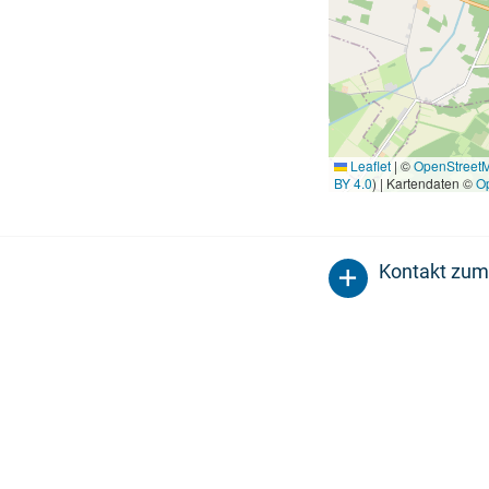
Leaflet
|
©
OpenStreet
BY 4.0
) | Kartendaten ©
O
Kontakt zum