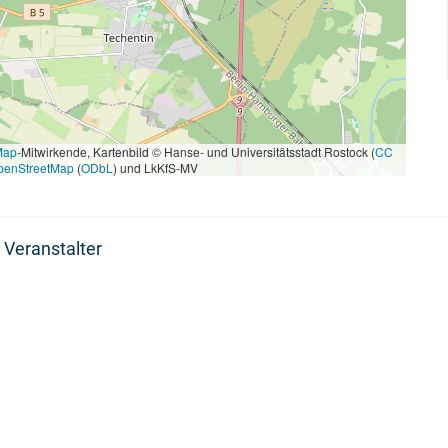
Map
-Mitwirkende, Kartenbild © Hanse- und Universitätsstadt Rostock (
CC
penStreetMap
(
ODbL
) und LkKfS-MV
 Veranstalter