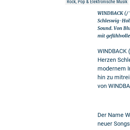
Rock, Pop & Elektronische Musik
WINDBACK (/ˈw
Schleswig-Hol
Sound. Von Blu
mit gefühlvol
WINDBACK (/
Herzen Schl
modernem Ind
hin zu mitre
von WINDBAC
Der Name W
neuer Songs 