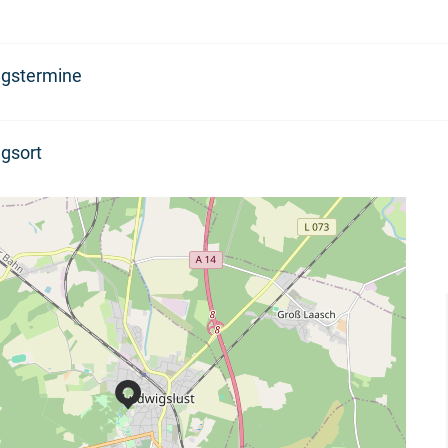
ngstermine
gsort