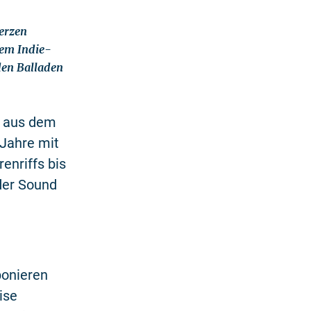
erzen
nem Indie-
den Balladen
d aus dem
-Jahre mit
enriffs bis
der Sound
onieren
ise