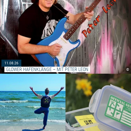
11.08.26
GLOWER HAFENKLÄNGE – MIT PETER LEON
©
Weiterlesen: "Yoga am Strand"