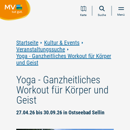
Zum
Zur
Zur
Zum
Menü
Karte
Suche
Inhalt
Navigation
Volltextsuche
Footer
springen
springen
springen
springen
Startseite
Kultur & Events
Veranstaltungssuche
Yoga - Ganzheitliches Workout für Körper
und Geist
Yoga - Ganzheitliches
Workout für Körper und
Geist
27.04.26 bis 30.09.26 in Ostseebad Sellin