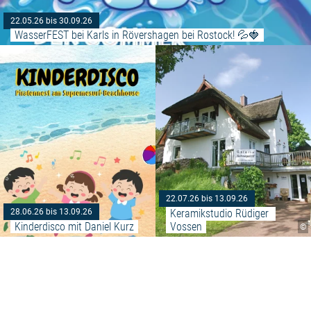
22.05.26 bis 30.09.26
WasserFEST bei Karls in Rövershagen bei Rostock! 💦🍓
Weiterlesen: "Kinderdisco mit Da
22.07.26 bis 13.09.26
Keramikstudio Rüdiger 
28.06.26 bis 13.09.26
Kinderdisco mit Daniel Kurz
Vossen
©