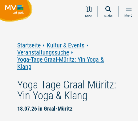
Zum
Zur
Zur
Zum
Menü
Karte
Suche
Inhalt
Navigation
Volltextsuche
Footer
springen
springen
springen
springen
Startseite
Kultur & Events
Veranstaltungssuche
Yoga-Tage Graal-Müritz: Yin Yoga &
Klang
Yoga-Tage Graal-Müritz:
Yin Yoga & Klang
18.07.26 in Graal-Müritz