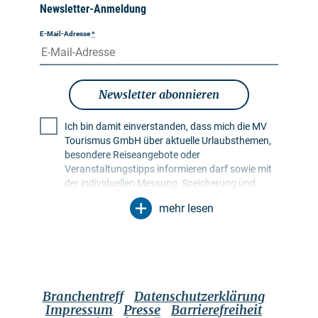
Newsletter-Anmeldung
E-Mail-Adresse
*
Newsletter abonnieren
Ich bin damit einverstanden, dass mich die MV
Tourismus GmbH über aktuelle Urlaubsthemen,
besondere Reiseangebote oder
Veranstaltungstipps informieren darf sowie mit
der individuellen Messung, Speicherung und
Auswertung von Öffnungs- und Klickraten in
mehr lesen
Empfängerprofilen zu Zwecken der Gestaltung
künftiger Newsletter. Meine Daten werden
ausschließlich zu diesem Zweck genutzt.
Insbesondere erfolgt keine Weitergabe an
unbefugte Dritte. Mir ist bekannt, dass ich meine
Einwilligung jederzeit mit Wirkung für die Zukunft
Branchentreff
Datenschutzerklärung
widerrufen kann. Dies kann ich über einen
Impressum
Presse
Barrierefreiheit
Abmeldelink im jeweiligen Newsletter tun oder