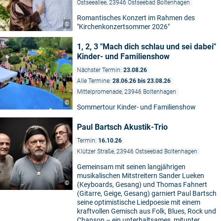
Ostseeallee, 23946 Ostseebad Boltenhagen
Romantisches Konzert im Rahmen des
©
"Kirchenkonzertsommer 2026"
1, 2, 3 "Mach dich schlau und sei dabei"
Kinder- und Familienshow
Nächster Termin:
23.08.26
Alle Termine:
28.06.26 bis 23.08.26
Mittelpromenade, 23946 Boltenhagen
©
Sommertour Kinder- und Familienshow
Paul Bartsch Akustik-Trio
Termin:
16.10.26
Klützer Straße, 23946 Ostseebad Boltenhagen
Gemeinsam mit seinen langjährigen
musikalischen Mitstreitern Sander Lueken
©
(Keyboards, Gesang) und Thomas Fahnert
(Gitarre, Geige, Gesang) garniert Paul Bartsch
seine optimistische Liedpoesie mit einem
kraftvollen Gemisch aus Folk, Blues, Rock und
Chanson – ein unterhaltsames, mitunter