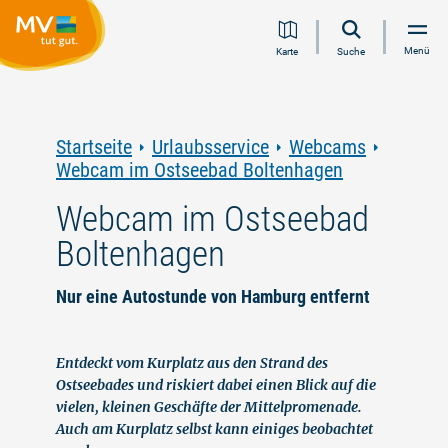
Zum
Zur
Zur
Zum
Menü
Karte
Suche
Inhalt
Navigation
Volltextsuche
Footer
springen
springen
springen
springen
Startseite
Urlaubsservice
Webcams
Webcam im Ostseebad Boltenhagen
Webcam im Ostseebad
Boltenhagen
Nur eine Autostunde von Hamburg entfernt
Entdeckt vom Kurplatz aus den Strand des
Ostseebades und riskiert dabei einen Blick auf die
vielen, kleinen Geschäfte der Mittelpromenade.
Auch am Kurplatz selbst kann einiges beobachtet