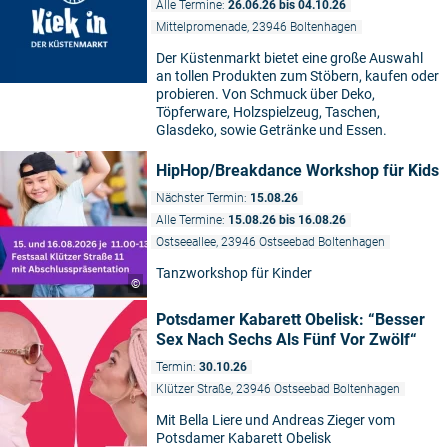
Alle Termine:
26.06.26 bis 04.10.26
Mittelpromenade, 23946 Boltenhagen
Der Küstenmarkt bietet eine große Auswahl
an tollen Produkten zum Stöbern, kaufen oder
probieren. Von Schmuck über Deko,
Töpferware, Holzspielzeug, Taschen,
Glasdeko, sowie Getränke und Essen.
HipHop/Breakdance Workshop für Kids
Nächster Termin:
15.08.26
Alle Termine:
15.08.26 bis 16.08.26
Ostseeallee, 23946 Ostseebad Boltenhagen
Tanzworkshop für Kinder
©
Potsdamer Kabarett Obelisk: “Besser
Sex Nach Sechs Als Fünf Vor Zwölf“
Termin:
30.10.26
Klützer Straße, 23946 Ostseebad Boltenhagen
Mit Bella Liere und Andreas Zieger vom
Potsdamer Kabarett Obelisk