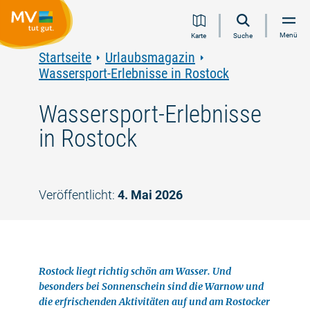
Zum
Zur
Zur
Zum
Menü
Karte
Suche
Inhalt
Navigation
Volltextsuche
Footer
springen
springen
springen
springen
Startseite
Urlaubsmagazin
Wassersport-Erlebnisse in Rostock
Wassersport-Erlebnisse
in Rostock
Veröffentlicht:
4. Mai 2026
©
Rostock liegt richtig schön am Wasser. Und
besonders bei Sonnenschein sind die Warnow und
die erfrischenden Aktivitäten auf und am Rostocker