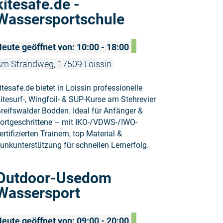
kitesafe.de -
Wassersportschule
eute geöffnet von: 10:00 - 18:00
m Strandweg, 17509 Loissin
itesafe.de bietet in Loissin professionelle
itesurf-, Wingfoil- & SUP-Kurse am Stehrevier
reifswalder Bodden. Ideal für Anfänger &
ortgeschrittene – mit IKO-/VDWS-/IWO-
ertifizierten Trainern, top Material &
unkunterstützung für schnellen Lernerfolg.
Weiterlese
Outdoor-Usedom
Wassersport
eute geöffnet von: 09:00 - 20:00