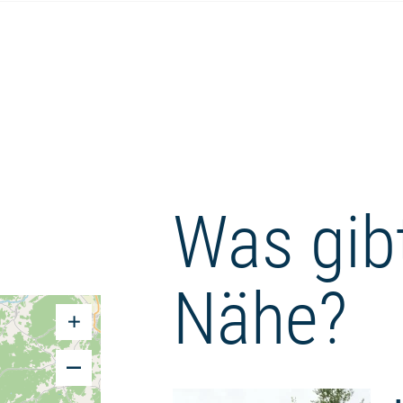
Was gibt
Nähe?