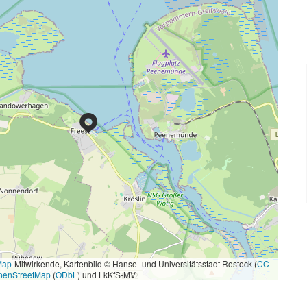
Map
-Mitwirkende, Kartenbild © Hanse- und Universitätsstadt Rostock (
CC
penStreetMap
(
ODbL
) und LkKfS-MV