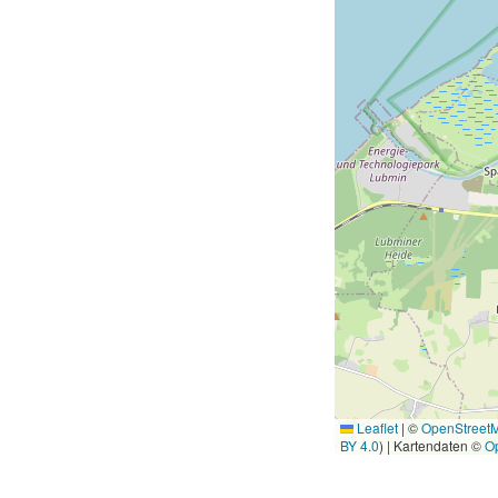
Leaflet
|
©
OpenStreet
BY 4.0
) | Kartendaten ©
O