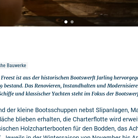
sche Bauwerke
Freest ist aus der historischen Bootswerft Jarling hervorgeg
889 bestand. Das Renovieren, Instandhalten und Modernisier
Schiffe und klassischer Yachten steht im Fokus der Bootswerf
nd der kleine Bootsschuppen nebst Slipanlagen, M
läche blieben erhalten, die Charterflotte wird erwei
sischen Holzcharterbooten für den Bodden, das Ac
. Jeweils in der Wintersaison von November bis Ap