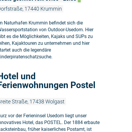
orfstraße, 17440 Krummin
m Naturhafen Krummin befindet sich die
assersportstation von Outdoor-Usedom. Hier
ibt es die Möglichkeiten, Kajaks und SUPs zu
eihen, Kajaktouren zu unternehmen und hier
tartet auch die legendäre
inderpiratenschatzsuche.
Weiterlese
Hotel und
Ferienwohnungen Postel
reite Straße, 17438 Wolgast
urz vor der Ferieninsel Usedom liegt unser
nnovatives Hotel, das POSTEL. Der 1884 erbaute
acksteinbau, früher kaiserliches Postamt, ist