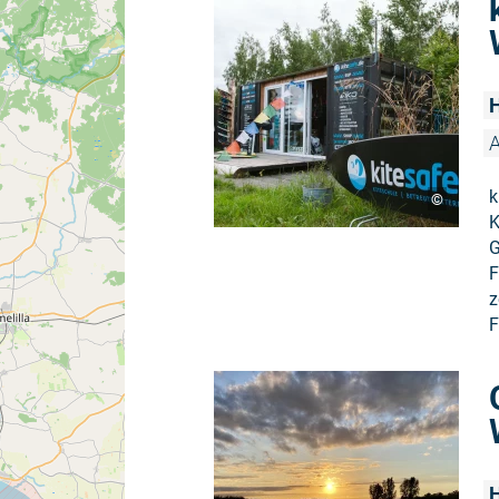
H
A
k
©
K
G
F
z
F
H