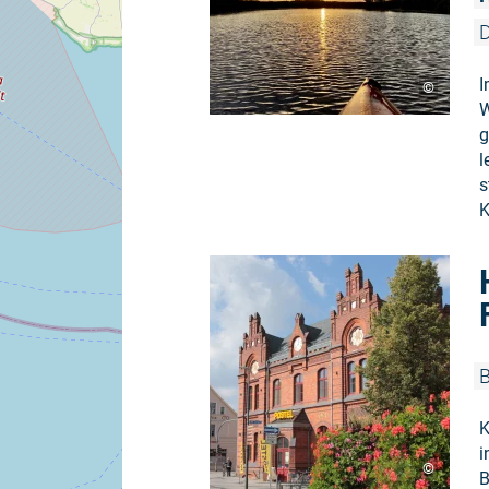
D
I
©
W
g
l
s
K
B
K
i
©
B