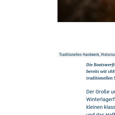
Traditionelles Handwerk, Histori
Die Bootswerft 
bereits seit 1
traditionellen 
Der Große u
Winterlagerf
kleinen klas
und das Haff