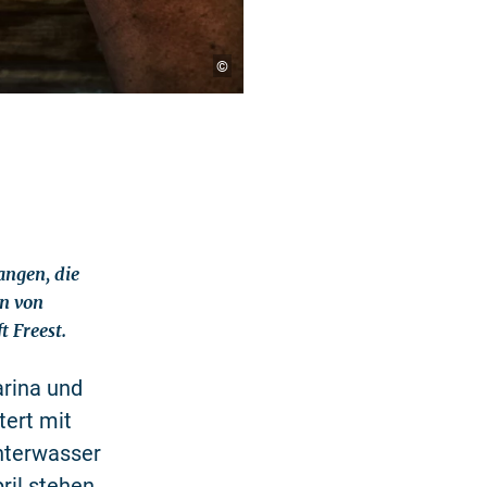
©
angen, die
en von
t Freest.
arina und
tert mit
hterwasser
ril stehen