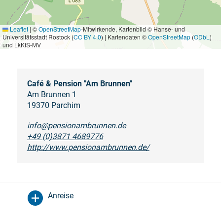
Leaflet
|
©
OpenStreetMap
-Mitwirkende, Kartenbild © Hanse- und
Universitätsstadt Rostock (
CC BY 4.0
) | Kartendaten ©
OpenStreetMap
(
ODbL
)
und LkKfS-MV
Café & Pension "Am Brunnen"
Am Brunnen 1
19370 Parchim
info@pensionambrunnen.de
+49 (0)3871 4689776
http://www.pensionambrunnen.de/
Anreise