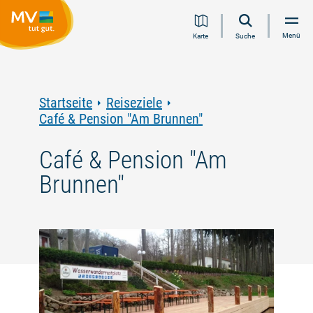
Zum
Zur
Zur
Zum
Menü
Karte
Suche
Inhalt
Navigation
Volltextsuche
Footer
springen
springen
springen
springen
Startseite
Reiseziele
Café & Pension "Am Brunnen"
Café & Pension "Am
Brunnen"