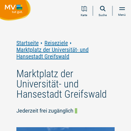
Zum
Zur
Zur
Zum
Menü
Karte
Suche
Inhalt
Navigation
Volltextsuche
Footer
springen
springen
springen
springen
Startseite
Reiseziele
Marktplatz der Universität- und
Hansestadt Greifswald
Marktplatz der
Universität- und
Hansestadt Greifswald
Jederzeit frei zugänglich