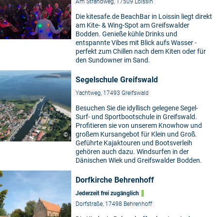
Am Strandweg, 17509 Loissin
Die kitesafe.de BeachBar in Loissin liegt direkt
am Kite- & Wing-Spot am Greifswalder
Bodden. Genieße kühle Drinks und
entspannte Vibes mit Blick aufs Wasser -
perfekt zum Chillen nach dem Kiten oder für
den Sundowner im Sand.
Segelschule Greifswald
Yachtweg, 17493 Greifswald
Besuchen Sie die idyllisch gelegene Segel-
Surf- und Sportbootschule in Greifswald.
Profitieren sie von unserem Knowhow und
großem Kursangebot für Klein und Groß.
©
Geführte Kajaktouren und Bootsverleih
gehören auch dazu. Windsurfen in der
Dänischen Wiek und Greifswalder Bodden.
Dorfkirche Behrenhoff
Jederzeit frei zugänglich
Dorfstraße, 17498 Behrenhoff