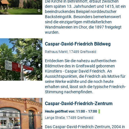
Die Kirche in Behrenhoff, erbaut zwischen
dem späten 13. Jahrhundert und 1415, ist ein
©
beeindruckendes Beispiel norddeutscher
Backsteingotik. Besonders bemerkenswert
sind die einzigartigen mittelalterlichen
Wandmalereien im Chor, die 1897 freigelegt
wurden.
Caspar-David-Friedrich Bildweg
Rathaus/Markt, 17489 Greifswald
Entdecken Sie die nahezu authentischen
Bildmotive des in Greifswald geborenen
Künstlers - Caspar David Friedrich. An
Aussichtspunkten, die Friedrich als Motive für
©
seine Werke wählte und die noch heute
erhalten sind, lässt sich die typische Friedrich-
Stimmung nachempfinden.
Caspar-David-Friedrich-Zentrum
Heute geöffnet von: 11:00 - 17:00
Lange Straße, 17489 Greifswald
Das Caspar-David-Friedrich-Zentrum, 2004 in