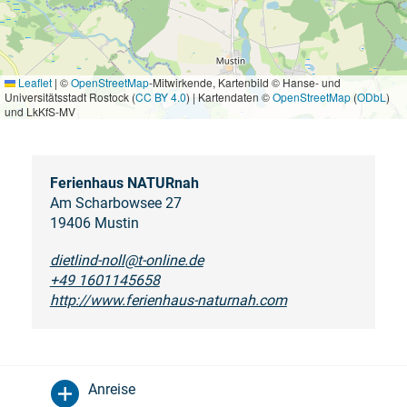
Leaflet
|
©
OpenStreetMap
-Mitwirkende, Kartenbild © Hanse- und
Universitätsstadt Rostock (
CC BY 4.0
) | Kartendaten ©
OpenStreetMap
(
ODbL
)
und LkKfS-MV
Ferienhaus NATURnah
Am Scharbowsee 27
19406 Mustin
dietlind-noll@t-online.de
+49 1601145658
http://www.ferienhaus-naturnah.com
Anreise