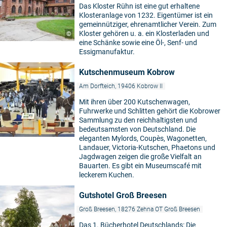
Das Kloster Rühn ist eine gut erhaltene
Klosteranlage von 1232. Eigentümer ist ein
gemeinnütziger, ehrenamtlicher Verein. Zum
Kloster gehören u. a. ein Klosterladen und
©
eine Schänke sowie eine Öl-, Senf- und
Essigmanufaktur.
Kutschenmuseum Kobrow
Am Dorfteich, 19406 Kobrow II
Mit ihren über 200 Kutschenwagen,
Fuhrwerke und Schlitten gehört die Kobrower
Sammlung zu den reichhaltigsten und
bedeutsamsten von Deutschland. Die
eleganten Mylords, Coupès, Wagonetten,
Landauer, Victoria-Kutschen, Phaetons und
Jagdwagen zeigen die große Vielfalt an
Bauarten. Es gibt ein Museumscafé mit
leckerem Kuchen.
Gutshotel Groß Breesen
Groß Breesen, 18276 Zehna OT Groß Breesen
Das 1. Bücherhotel Deutschlands: Die