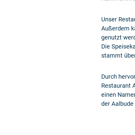
Unser Restau
Außerdem ka
genutzt wer
Die Speiseka
stammt über
Durch hervo
Restaurant A
einen Namen
der Aalbude 