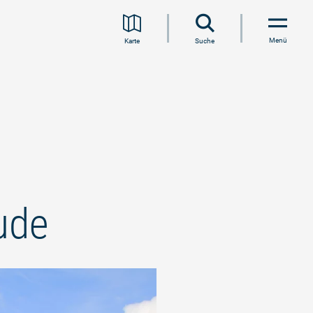
Menü
Karte
Suche
ude