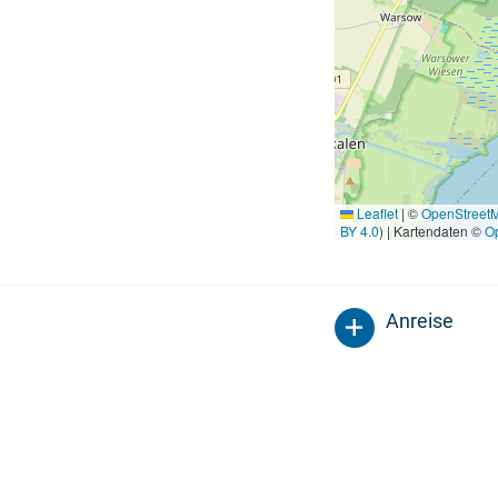
Leaflet
|
©
OpenStreet
BY 4.0
) | Kartendaten ©
O
Anreise