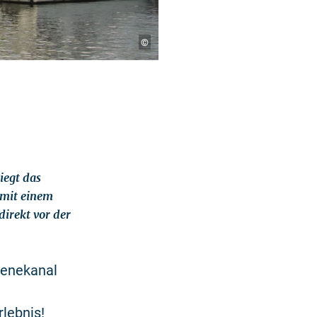
©
iegt das
 mit einem
irekt vor der
eenekanal
lebnis!