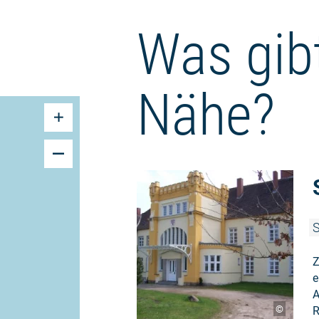
Was gibt
Nähe?
S
Z
e
A
©
R