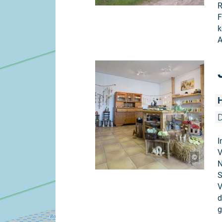
R
F
k
A
D
I
V
©
N
S
V
d
g