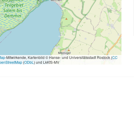
Map
-Mitwirkende, Kartenbild © Hanse- und Universitätsstadt Rostock (
CC
penStreetMap
(
ODbL
) und LkKfS-MV