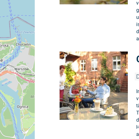
v
g
u
i
d
a
D
I
v
t
©
T
d
H
a