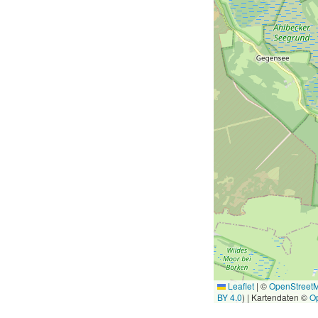
Leaflet
|
©
OpenStreet
BY 4.0
) | Kartendaten ©
O