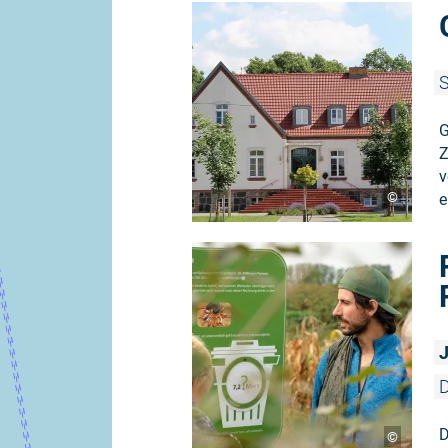
S
G
Z
v
©
e
J
D
D
©