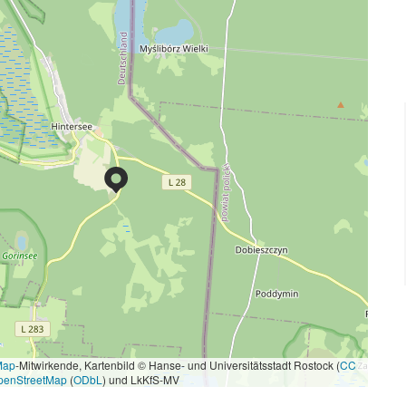
Map
-Mitwirkende, Kartenbild © Hanse- und Universitätsstadt Rostock (
CC
penStreetMap
(
ODbL
) und LkKfS-MV