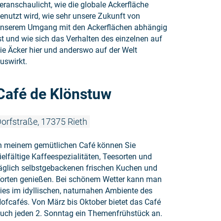
eranschaulicht, wie die globale Ackerfläche
enutzt wird, wie sehr unsere Zukunft von
nserem Umgang mit den Ackerflächen abhängig
st und wie sich das Verhalten des einzelnen auf
ie Äcker hier und anderswo auf der Welt
uswirkt.
Weiterlesen
Café de Klönstuw
orfstraße, 17375 Rieth
n meinem gemütlichen Café können Sie
ielfältige Kaffeespezialitäten, Teesorten und
äglich selbstgebackenen frischen Kuchen und
orten genießen. Bei schönem Wetter kann man
ies im idyllischen, naturnahen Ambiente des
ofcafés. Von März bis Oktober bietet das Café
uch jeden 2. Sonntag ein Themenfrühstück an.