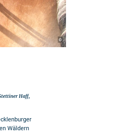
©
ettiner Haff,
ecklenburger
den Wäldern