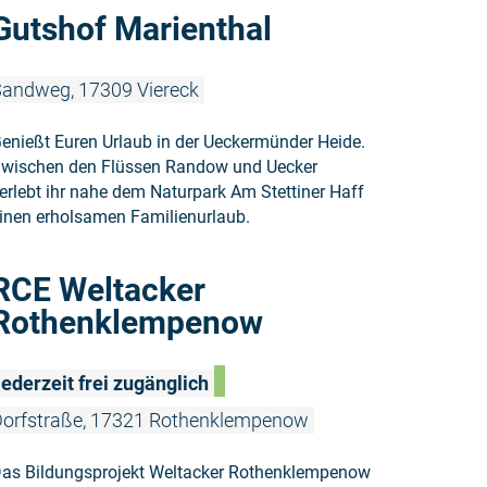
Weiterlesen
Gutshof Marienthal
andweg, 17309 Viereck
enießt Euren Urlaub in der Ueckermünder Heide.
wischen den Flüssen Randow und Uecker
erlebt ihr nahe dem Naturpark Am Stettiner Haff
inen erholsamen Familienurlaub.
Weiterlese
RCE Weltacker
Rothenklempenow
ederzeit frei zugänglich
orfstraße, 17321 Rothenklempenow
as Bildungsprojekt Weltacker Rothenklempenow