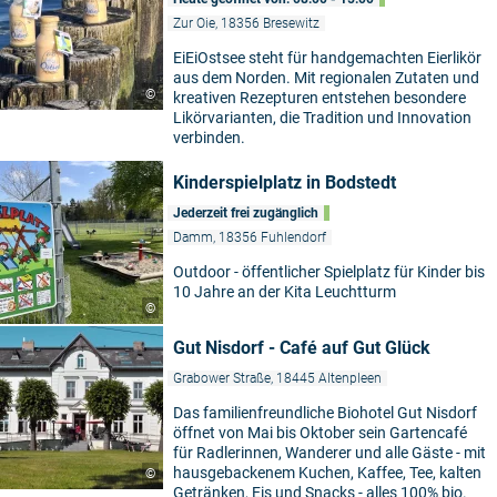
Zur Oie, 18356 Bresewitz
EiEiOstsee steht für handgemachten Eierlikör
aus dem Norden. Mit regionalen Zutaten und
©
kreativen Rezepturen entstehen besondere
Likörvarianten, die Tradition und Innovation
verbinden.
Kinderspielplatz in Bodstedt
Jederzeit frei zugänglich
Damm, 18356 Fuhlendorf
Outdoor - öffentlicher Spielplatz für Kinder bis
10 Jahre an der Kita Leuchtturm
©
Gut Nisdorf - Café auf Gut Glück
Grabower Straße, 18445 Altenpleen
Das familienfreundliche Biohotel Gut Nisdorf
öffnet von Mai bis Oktober sein Gartencafé
für Radlerinnen, Wanderer und alle Gäste - mit
hausgebackenem Kuchen, Kaffee, Tee, kalten
©
Getränken, Eis und Snacks - alles 100% bio.