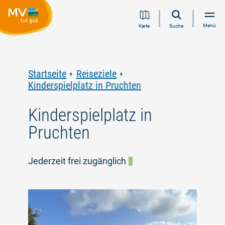
Zum
Zur
Zur
Zum
Menü
Karte
Suche
Inhalt
Navigation
Volltextsuche
Footer
springen
springen
springen
springen
Startseite
Reiseziele
Kinderspielplatz in Pruchten
Kinderspielplatz in
Pruchten
Jederzeit frei zugänglich