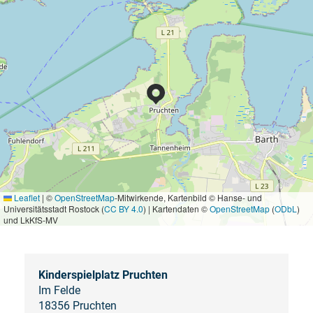
Leaflet
|
©
OpenStreetMap
-Mitwirkende, Kartenbild © Hanse- und
Universitätsstadt Rostock (
CC BY 4.0
) | Kartendaten ©
OpenStreetMap
(
ODbL
)
und LkKfS-MV
Kinderspielplatz Pruchten
Im Felde
18356 Pruchten