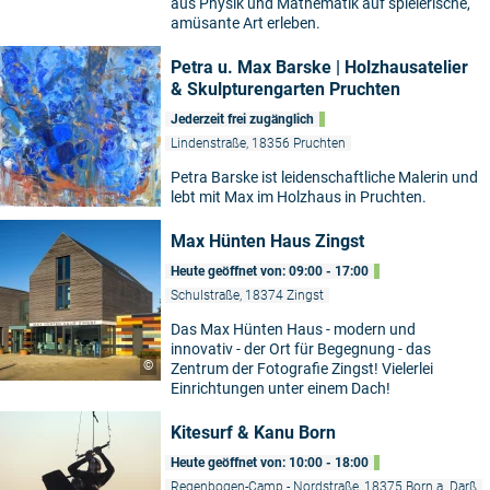
aus Physik und Mathematik auf spielerische,
amüsante Art erleben.
Petra u. Max Barske | Holzhausatelier
& Skulpturengarten Pruchten
Jederzeit frei zugänglich
Lindenstraße, 18356 Pruchten
Petra Barske ist leidenschaftliche Malerin und
lebt mit Max im Holzhaus in Pruchten.
Max Hünten Haus Zingst
Heute geöffnet von: 09:00 - 17:00
Schulstraße, 18374 Zingst
Das Max Hünten Haus - modern und
innovativ - der Ort für Begegnung - das
©
Zentrum der Fotografie Zingst! Vielerlei
Einrichtungen unter einem Dach!
Kitesurf & Kanu Born
Heute geöffnet von: 10:00 - 18:00
Regenbogen-Camp - Nordstraße, 18375 Born a. Darß