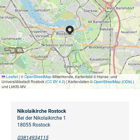
Leaflet
|
©
OpenStreetMap
-Mitwirkende, Kartenbild © Hanse- und
Universitätsstadt Rostock (
CC BY 4.0
) | Kartendaten ©
OpenStreetMap
(
ODbL
)
und LkKfS-MV
Nikolaikirche Rostock
Bei der Nikolaikirche 1
18055 Rostock
03814934115