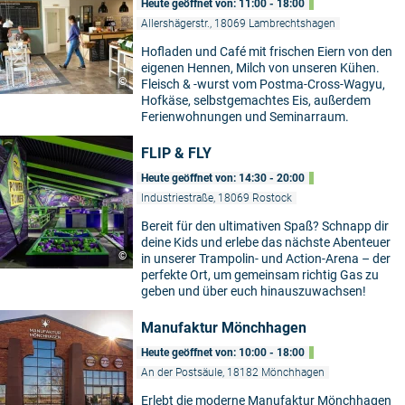
Heute geöffnet von: 11:00 - 18:00
Allershägerstr., 18069 Lambrechtshagen
Hofladen und Café mit frischen Eiern von den
eigenen Hennen, Milch von unseren Kühen.
©
Fleisch & -wurst vom Postma-Cross-Wagyu,
Hofkäse, selbstgemachtes Eis, außerdem
Ferienwohnungen und Seminarraum.
FLIP & FLY
Heute geöffnet von: 14:30 - 20:00
Industriestraße, 18069 Rostock
Bereit für den ultimativen Spaß? Schnapp dir
deine Kids und erlebe das nächste Abenteuer
©
in unserer Trampolin- und Action-Arena – der
perfekte Ort, um gemeinsam richtig Gas zu
geben und über euch hinauszuwachsen!
Manufaktur Mönchhagen
Heute geöffnet von: 10:00 - 18:00
An der Postsäule, 18182 Mönchhagen
Erlebt die moderne Manufaktur Mönchhagen