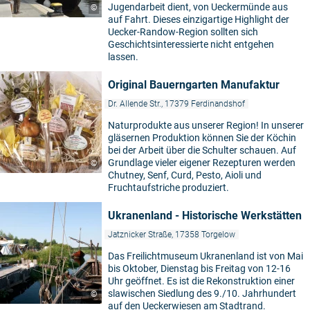
Jugendarbeit dient, von Ueckermünde aus
©
auf Fahrt. Dieses einzigartige Highlight der
Uecker-Randow-Region sollten sich
Geschichtsinteressierte nicht entgehen
lassen.
Original Bauerngarten Manufaktur
Dr. Allende Str., 17379 Ferdinandshof
Naturprodukte aus unserer Region! In unserer
gläsernen Produktion können Sie der Köchin
bei der Arbeit über die Schulter schauen. Auf
Grundlage vieler eigener Rezepturen werden
©
Chutney, Senf, Curd, Pesto, Aioli und
Fruchtaufstriche produziert.
Ukranenland - Historische Werkstätten
Jatznicker Straße, 17358 Torgelow
Das Freilichtmuseum Ukranenland ist von Mai
bis Oktober, Dienstag bis Freitag von 12-16
Uhr geöffnet. Es ist die Rekonstruktion einer
slawischen Siedlung des 9./10. Jahrhundert
©
auf den Ueckerwiesen am Stadtrand.