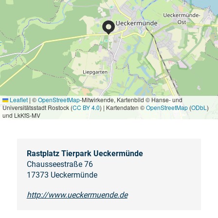
Leaflet
|
©
OpenStreetMap
-Mitwirkende, Kartenbild © Hanse- und
Universitätsstadt Rostock (
CC BY 4.0
) | Kartendaten ©
OpenStreetMap
(
ODbL
)
und LkKfS-MV
Rastplatz Tierpark Ueckermünde
Chausseestraße 76
17373 Ueckermünde
http://www.ueckermuende.de