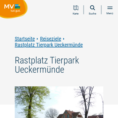
Zum
Zur
Zur
Zum
Menü
Karte
Suche
Inhalt
Navigation
Volltextsuche
Footer
springen
springen
springen
springen
Startseite
Reiseziele
Rastplatz Tierpark Ueckermünde
Rastplatz Tierpark
Ueckermünde