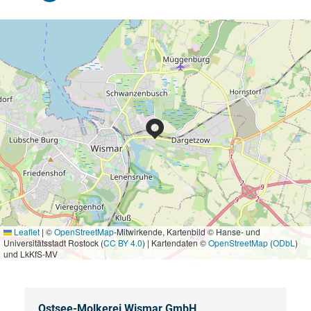
Leaflet
|
©
OpenStreetMap
-Mitwirkende, Kartenbild © Hanse- und
Universitätsstadt Rostock (
CC BY 4.0
) | Kartendaten ©
OpenStreetMap
(
ODbL
)
und LkKfS-MV
Ostsee-Molkerei Wismar GmbH