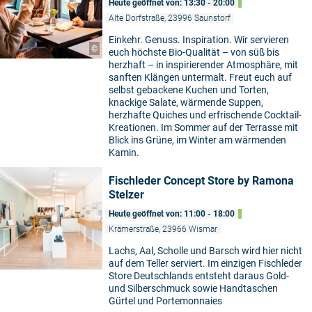
Heute geöffnet von: 13:30 - 20:00
Alte Dorfstraße, 23996 Saunstorf
Einkehr. Genuss. Inspiration. Wir servieren
©
euch höchste Bio-Qualität – von süß bis
herzhaft – in inspirierender Atmosphäre, mit
sanften Klängen untermalt. Freut euch auf
selbst gebackene Kuchen und Torten,
knackige Salate, wärmende Suppen,
herzhafte Quiches und erfrischende Cocktail-
Kreationen. Im Sommer auf der Terrasse mit
Blick ins Grüne, im Winter am wärmenden
Kamin.
Fischleder Concept Store by Ramona
Stelzer
Heute geöffnet von: 11:00 - 18:00
Krämerstraße, 23966 Wismar
Lachs, Aal, Scholle und Barsch wird hier nicht
auf dem Teller serviert. Im einzigen Fischleder
Store Deutschlands entsteht daraus Gold-
und Silberschmuck sowie Handtaschen
Gürtel und Portemonnaies