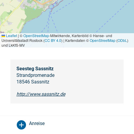
Leaflet
|
©
OpenStreetMap
-Mitwirkende, Kartenbild © Hanse- und
Universitätsstadt Rostock (
CC BY 4.0
) | Kartendaten ©
OpenStreetMap
(
ODbL
)
und LkKfS-MV
Seesteg Sassnitz
Strandpromenade
18546 Sassnitz
http://www.sassnitz.de
Anreise