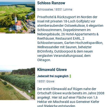
Schloss Ranzow
Schlossallee, 18551 Lohme
Privathotel & Rückzugsort im Norden der
Insel mit privaten 18-Loch Golfplatz vor
atemberaubender Ostseekulisse, 6 eleganten
Schlosszimmern, Doppelzimmern im
©
Nebengebäude, 26 Hotel-Appartements &
Reethäuser, Restaurant EARL, 2
Schlossterrassen, Garten-Hochzeitspavillion,
Wellnessatelier mit Saunen, beheizter
BIOInfinity, Outdoorpool & dem neuen
verglasten Veranstaltungssaal, dem
Oktagon.
Klimawald Glowe
Jederzeit frei zugänglich
18551 Glowe
Der erste Klimawald auf Rügen nahe der
Ortschaft Glowe wurde bereits im Jahre 2008
©
angelegt. Hier ist auf einer Fläche von 1,6
Hektar ein Mischwald aus Gemeiner Kiefer
und Stieleiche entstanden.