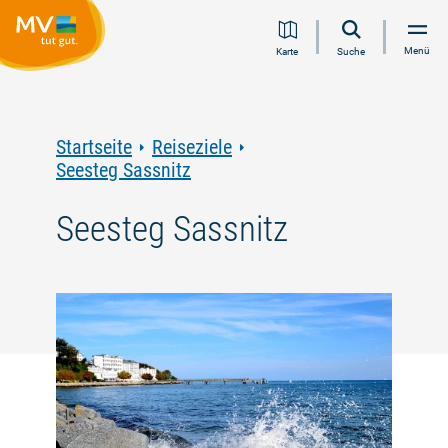
Zum
Zur
Zur
Zum
Menü
Karte
Suche
Inhalt
Navigation
Volltextsuche
Footer
springen
springen
springen
springen
Startseite
Reiseziele
Seesteg Sassnitz
Seesteg Sassnitz