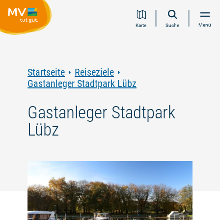
Zum
Zur
Zur
Zum
Menü
Karte
Suche
Inhalt
Navigation
Volltextsuche
Footer
springen
springen
springen
springen
Startseite
Reiseziele
Gastanleger Stadtpark Lübz
Gastanleger Stadtpark
Lübz