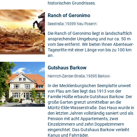
historischen Grundrisses.
Ranch of Geronimo
Seestraße, 19399 Neu Poserin
Die Ranch of Geronimo liegt in landschaftlich
ansprechender Umgebung und nur ca. 50 m
vom See entfernt. Wir bieten Ihnen Abenteuer-
Tagesritte mit einer Länge von bis zu 100 km
©
an.
Gutshaus Barkow
Heinrich-Zander-Straße, 19395 Barkow
In der Mecklenburgischen Seenplatte unweit
von Plau am See liegt das 1913 von der
Familie Hülße erbaute Gutshaus Barkow. Der
große Garten grenzt unmittelbar an die
©
Müritz-Elde-Wasserstraße. Das Haus wurde in
den letzten Jahren vollständig saniert und als
Pension mit acht Appartements, zwei
Einzelzimmern und zehn Doppelzimmern
eingerichtet. Das Gutshaus Barkow verleiht
Kanus und Fahrräder.