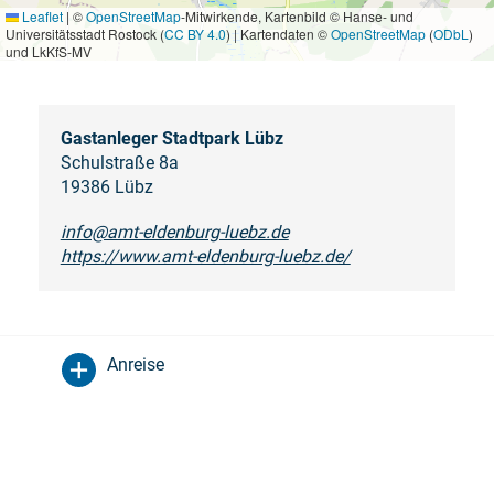
Leaflet
|
©
OpenStreetMap
-Mitwirkende, Kartenbild © Hanse- und
Universitätsstadt Rostock (
CC BY 4.0
) | Kartendaten ©
OpenStreetMap
(
ODbL
)
und LkKfS-MV
Gastanleger Stadtpark Lübz
Schulstraße 8a
19386 Lübz
info@amt-eldenburg-luebz.de
https://www.amt-eldenburg-luebz.de/
Anreise