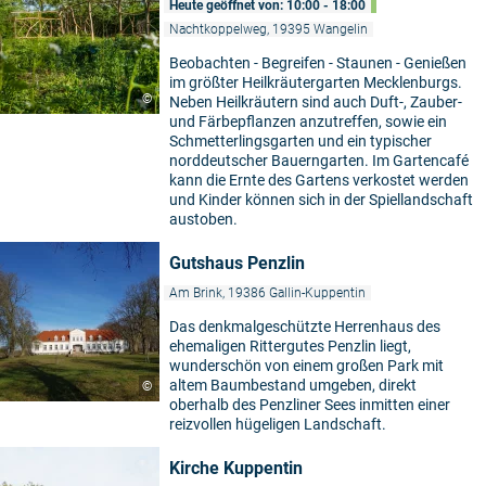
Heute geöffnet von: 10:00 - 18:00
Nachtkoppelweg, 19395 Wangelin
Beobachten - Begreifen - Staunen - Genießen
im größter Heilkräutergarten Mecklenburgs.
©
Neben Heilkräutern sind auch Duft-, Zauber-
und Färbepflanzen anzutreffen, sowie ein
Schmetterlingsgarten und ein typischer
norddeutscher Bauerngarten. Im Gartencafé
kann die Ernte des Gartens verkostet werden
und Kinder können sich in der Spiellandschaft
austoben.
Gutshaus Penzlin
Am Brink, 19386 Gallin-Kuppentin
Das denkmalgeschützte Herrenhaus des
ehemaligen Rittergutes Penzlin liegt,
wunderschön von einem großen Park mit
altem Baumbestand umgeben, direkt
©
oberhalb des Penzliner Sees inmitten einer
reizvollen hügeligen Landschaft.
Kirche Kuppentin