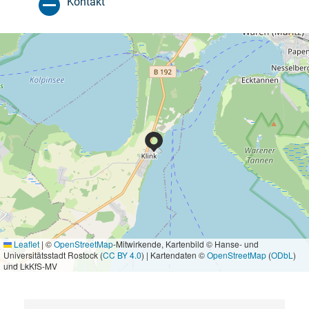
Kontakt
Leaflet
|
©
OpenStreetMap
-Mitwirkende, Kartenbild © Hanse- und
Universitätsstadt Rostock (
CC BY 4.0
) | Kartendaten ©
OpenStreetMap
(
ODbL
)
und LkKfS-MV