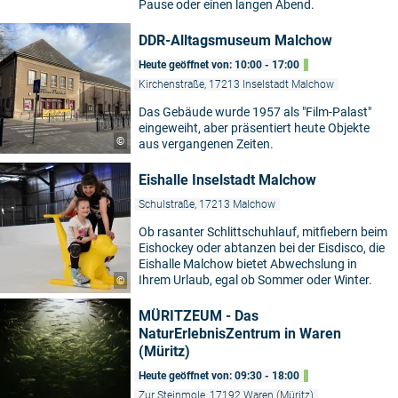
Pause oder einen langen Abend.
DDR-Alltagsmuseum Malchow
Heute geöffnet von: 10:00 - 17:00
Kirchenstraße, 17213 Inselstadt Malchow
Das Gebäude wurde 1957 als "Film-Palast"
eingeweiht, aber präsentiert heute Objekte
©
aus vergangenen Zeiten.
Eishalle Inselstadt Malchow
Schulstraße, 17213 Malchow
Ob rasanter Schlittschuhlauf, mitfiebern beim
Eishockey oder abtanzen bei der Eisdisco, die
Eishalle Malchow bietet Abwechslung in
Ihrem Urlaub, egal ob Sommer oder Winter.
©
MÜRITZEUM - Das
NaturErlebnisZentrum in Waren
(Müritz)
Heute geöffnet von: 09:30 - 18:00
Zur Steinmole, 17192 Waren (Müritz)