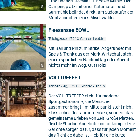
Erholungsort Rechlin OT Boeker Mühle. Der
Campingplatz mit einer Katamaran- und
©
Surfmühle befindet direkt am Südostufer der
Müritz, inmitten eines Mischwaldes.
Fleesensee BOWL
Teichgasse, 17213 Göhren-Lebbin
Mit Ball und Pin zum Strike. Abgerundet mit
Speis & Trank aus der MarktWirtschaft steht
einem sportlichen Nachmittag oder Abend
nichts mehr im Weg. Gut Holz!
©
VOLLTREFFER
Tannenweg, 17213 Göhren-Lebbin
Der VOLLTREFFER steht für moderne
Sportgastronomie, die Menschen
zusammenbringt. Im Mittelpunkt steht nicht
klassisches Restaurantdenken, sondern das
©
gemeinsame Erleben von Zeit. Große Platten,
flexible Sharing-Angebote und unkomplizierte
Gerichte sorgen dafür, dass für jeden Moment
das Richtige dabei ist – ob für eine kurze